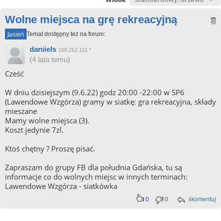
Wolne miejsca na grę rekreacyjną
Jasień
Temat dostępny też na forum:
daniiels
188.252.110.*
(4 lata temu)
Cześć
W dniu dzisiejszym (9.6.22) godz 20:00 -22:00 w SP6
(Lawendowe Wzgórza) gramy w siatkę: gra rekreacyjna, składy
mieszane
Mamy wolne miejsca (3).
Koszt jedynie 7zl.
Ktoś chętny ? Proszę pisać.
Zapraszam do grupy FB dla południa Gdańska, tu są
informacje co do wolnych miejsc w innych terminach:
Lawendowe Wzgórza - siatkówka
0
0
skomentuj