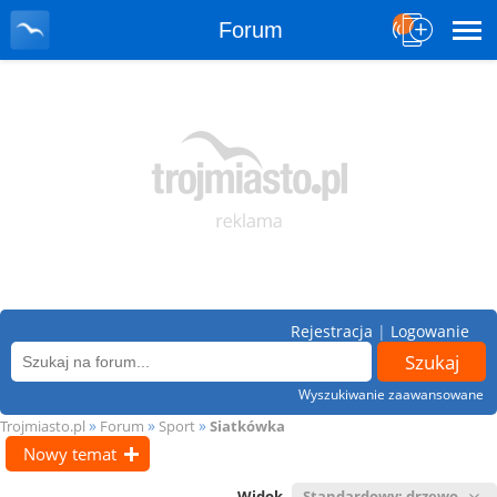
Forum
Rejestracja
|
Logowanie
Wyszukiwanie zaawansowane
»
»
»
Trojmiasto.pl
Forum
Sport
Siatkówka
Nowy temat
Widok