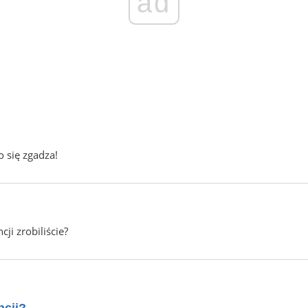
ad
o się zgadza!
cji zrobiliście?