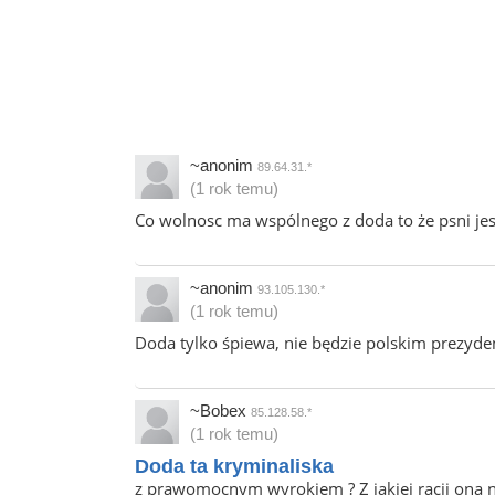
~anonim
89.64.31.*
(1 rok temu)
Co wolnosc ma wspólnego z doda to że psni j
~anonim
93.105.130.*
(1 rok temu)
Doda tylko śpiewa, nie będzie polskim prezyden
~Bobex
85.128.58.*
(1 rok temu)
Doda ta kryminaliska
z prawomocnym wyrokiem ? Z jakiej racji ona n