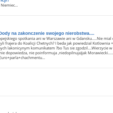
ncji?
 Niemiec...
t Dody na zakonczenie swojego nierobstwa....
uropejskiego spotkania ani w Warszawie ani w Gdansku.....Nie mia
li frajera do Koalicji Chetnych? I beda jak powiedzial Kotlownia 
anych lakonicynym komunikatem ?bo Tus sie zgodzil....Wierzycie w
ie dopowiedza, nie poinformuja ,niedopilnuja)jak Morawiecki.....
 Euro+parla+chachmentu...