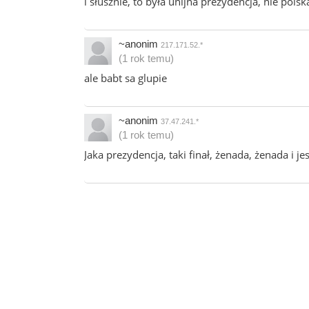
i słusznie, to była unijna prezydencja, nie po
~anonim
217.171.52.*
(1 rok temu)
ale babt sa glupie
~anonim
37.47.241.*
(1 rok temu)
Jaka prezydencja, taki finał, żenada, żenada i j