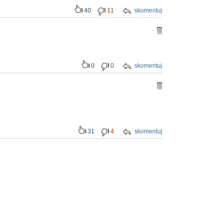
40
11
skomentuj
0
0
skomentuj
31
4
skomentuj