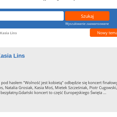
Wyszukiwanie zaawansowane
Nowy tema
Kasia Lins
Kasia Lins
pod hasłem "Wolność jest kobietą" odbędzie się koncert finałowy
ins, Natalia Grosiak, Kasia Moś, Mietek Szcześniak, Piotr Cugowsk
ezpłatny.Gdański koncert to część Europejskiego Święta ...