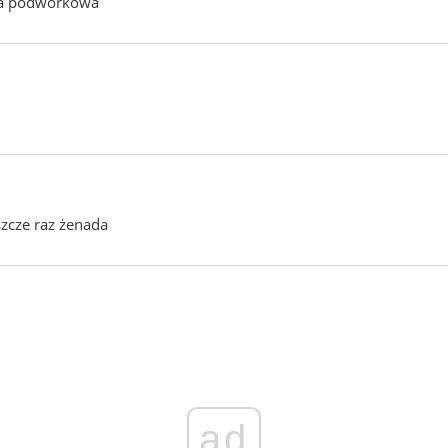
lska podwórkowa
eszcze raz żenada
ad