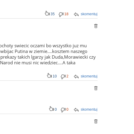
35
18
skomentuj
l ochoty swiecic oczami bo wszystko juz mu
+wbijac Putina w ziemie....kosztem naszego
 prekazy takich lgarzy jak Duda,Morawiecki czy
Narod nie musi nic wiedziec....A taka
10
2
skomentuj
0
0
skomentuj