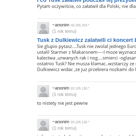
I co Tusk załatwił podczas tej prezyde
Pytam oczywiście, co załatwił dla Polski, nie dla
~anonim
46.205.203.*
(1 rok temu)
Tusk z Dulkiewicz zalatwili ci koncer
Sie glupio pytasz....Tusk nie zwolal jednego E
ustalil Starmer z Makaronem----I moze wyznaczy
kalectwa ,urwanych rak i nog....smierci -oglas
ostatnio Tusk? Nie musza klamac..wzstarczy ze n
Dulkiewicz widac ,ze juz przebiera nozkami do
~anonim
93.105.130.*
(1 rok temu)
to nistety nie jest pewne
~anonim
93.105.130.*
(1 rok temu)