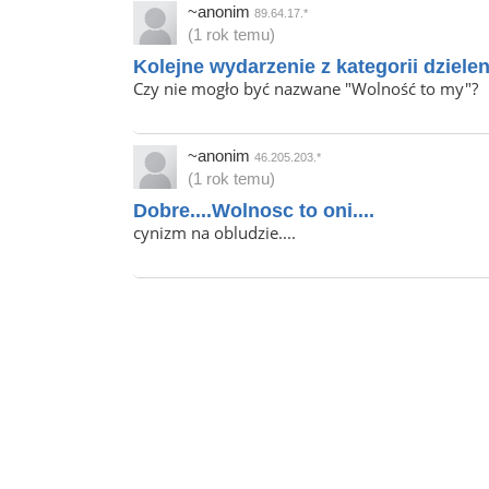
~anonim
89.64.17.*
(1 rok temu)
Kolejne wydarzenie z kategorii dziele
Czy nie mogło być nazwane "Wolność to my"?
~anonim
46.205.203.*
(1 rok temu)
Dobre....Wolnosc to oni....
cynizm na obludzie....