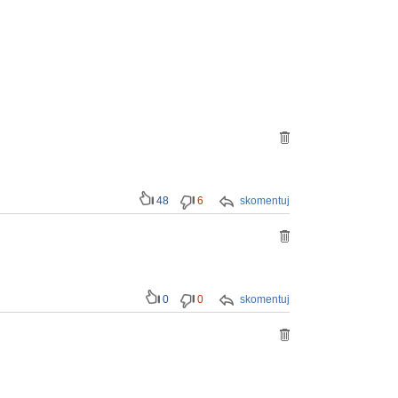
48
6
skomentuj
0
0
skomentuj