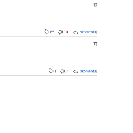
65
10
skomentuj
1
7
skomentuj