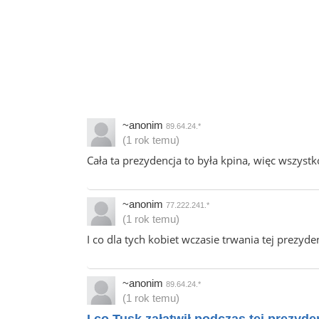
~anonim
89.64.24.*
(1 rok temu)
Cała ta prezydencja to była kpina, więc wszystk
~anonim
77.222.241.*
(1 rok temu)
I co dla tych kobiet wczasie trwania tej prezyden
~anonim
89.64.24.*
(1 rok temu)