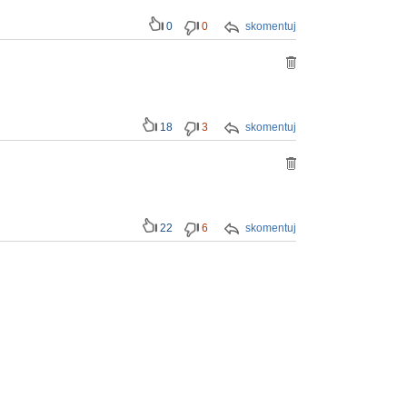
0
0
skomentuj
18
3
skomentuj
22
6
skomentuj