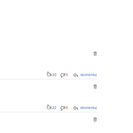
10
5
skomentuj
22
6
skomentuj