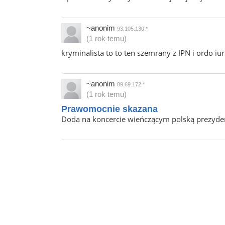
~anonim
93.105.130.*
(1 rok temu)
kryminalista to to ten szemrany z IPN i ordo iur
~anonim
89.69.172.*
(1 rok temu)
Prawomocnie skazana
Doda na koncercie wieńczącym polską prezydencj