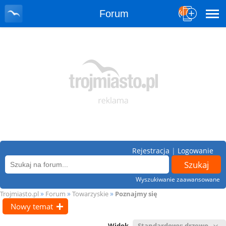
Forum
Rejestracja
|
Logowanie
Wyszukiwanie zaawansowane
»
»
»
Trojmiasto.pl
Forum
Towarzyskie
Poznajmy się
Nowy temat
Widok