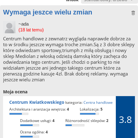
Wymaga jeszce wielu zmian
~ada
(18 lat temu)
Centrum handlowe z zewnatrz wygląda naprawde dobrze za
to w środku jeszcze wymaga troche zmian.Są z 3 dobre sklepy
które odwiedzam sportowy,triumph z miłą obsługą i nowy
sklep Mediolan z włoską odzieżą damską który zachęca do
odwiedzania tego centrum. Jeśli chodzi o parking to nie
widziałam jeszcze ani jednego takiego centrum które za
pierwszą godzine kasuje 4zl. Brak dobrej reklamy. wymaga
jeszcze wielu zmian
Moja ocena
Centrum Kwiatkowskiego
kategoria:
Centra handlowe
architektura i aranżacja wnętrza:
4
lokalizacja:
5
3.8
dodatkowe usługi:
4
różnorodność sklepów:
2
ocena ogólna:
4