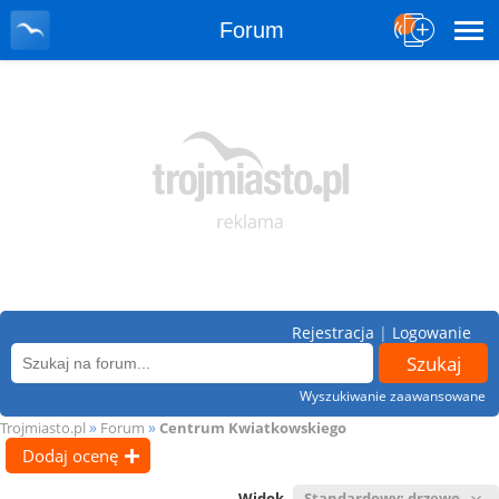
Forum
Rejestracja
|
Logowanie
Wyszukiwanie zaawansowane
»
»
Trojmiasto.pl
Forum
Centrum Kwiatkowskiego
Dodaj ocenę
Widok