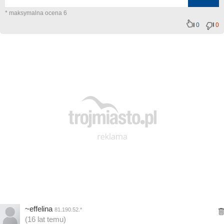
* maksymalna ocena 6
0
0
~effelina
81.190.52.*
(16 lat temu)