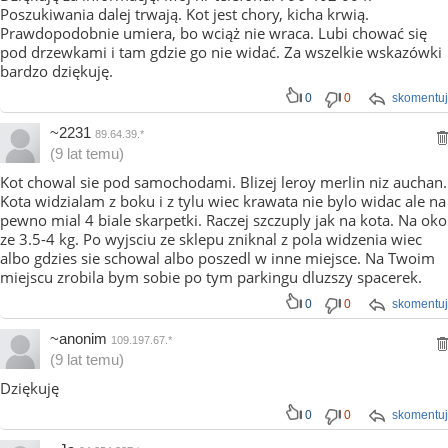
Poszukiwania dalej trwają. Kot jest chory, kicha krwią.
Prawdopodobnie umiera, bo wciąż nie wraca. Lubi chować się
pod drzewkami i tam gdzie go nie widać. Za wszelkie wskazówki
bardzo dziękuję.
0
0
skomentuj
~2231
89.64.39.*
(9 lat temu)
Kot chowal sie pod samochodami. Blizej leroy merlin niz auchan.
Kota widzialam z boku i z tylu wiec krawata nie bylo widac ale na
pewno mial 4 biale skarpetki. Raczej szczuply jak na kota. Na oko
ze 3.5-4 kg. Po wyjsciu ze sklepu zniknal z pola widzenia wiec
albo gdzies sie schowal albo poszedl w inne miejsce. Na Twoim
miejscu zrobila bym sobie po tym parkingu dluzszy spacerek.
0
0
skomentuj
~anonim
109.197.67.*
(9 lat temu)
Dziękuję
0
0
skomentuj