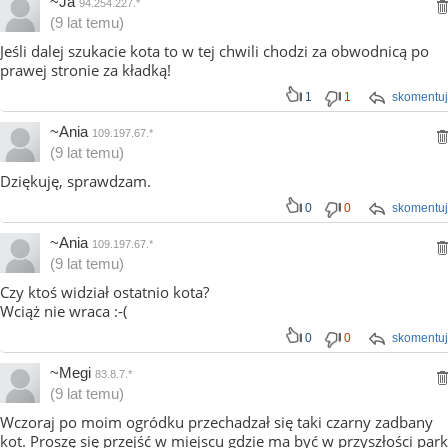
~Ja
94.254.227.*
(9 lat temu)
Jeśli dalej szukacie kota to w tej chwili chodzi za obwodnicą po
prawej stronie za kładką!
1
1
skomentuj
~Ania
109.197.67.*
(9 lat temu)
Dziękuję, sprawdzam.
0
0
skomentuj
~Ania
109.197.67.*
(9 lat temu)
Czy ktoś widział ostatnio kota?
Wciąż nie wraca :-(
0
0
skomentuj
~Megi
83.8.7.*
(9 lat temu)
Wczoraj po moim ogródku przechadzał się taki czarny zadbany
kot. Proszę się przejść w miejscu gdzie ma być w przyszłości park