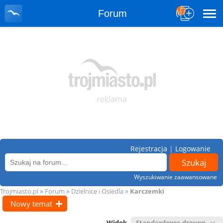
Forum
Rejestracja
|
Logowanie
Wyszukiwanie zaawansowane
»
»
»
Trojmiasto.pl
Forum
Dzielnice i Osiedla
Karczemki
Nowy temat
Widok