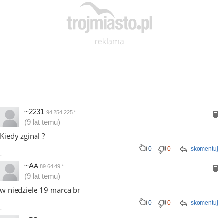
~2231
94.254.225.*
(9 lat temu)
Kiedy zginal ?
0
0
skomentuj
~AA
89.64.49.*
(9 lat temu)
w niedzielę 19 marca br
0
0
skomentuj