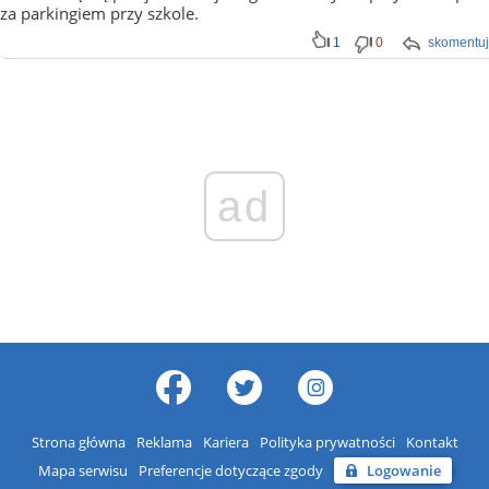
za parkingiem przy szkole.
1
0
skomentuj
ad
Strona główna
Reklama
Kariera
Polityka prywatności
Kontakt
Mapa serwisu
Preferencje dotyczące zgody
Logowanie