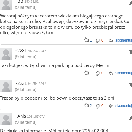
~BB
153.19.91.*
(9 lat temu)
Wczoraj późnym wieczorem widziałam biegającego czarnego
kotka na końcu ulicy Azaliowej ( skrzyżowanie z Inżynierską). Co
do ogolonego brzuszka to nie wiem, bo tylko przebiegał przez
ulicę więc nie zauważyłam.
1
0
skomentuj
~2231
94.254.224.*
(9 lat temu)
Taki kot jest w tej chwili na parkingu pod Leroy Merlin.
1
0
skomentuj
~2231
94.254.224.*
(9 lat temu)
Trzeba bylo podac nr tel bo pewnie odczytasz to za 2 dni.
2
0
skomentuj
~Ania
109.197.67.*
(9 lat temu)
Dziękuję za informację. Mój nr telefonu: 796 402 004.