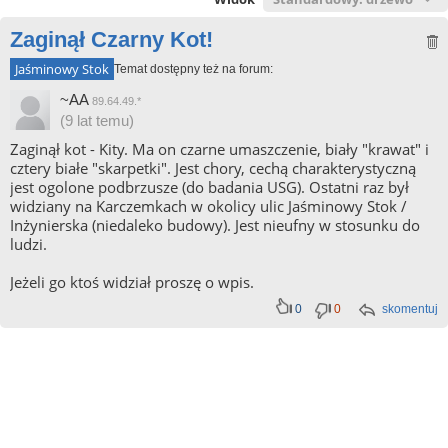
Zaginął Czarny Kot!
Jaśminowy Stok
Temat dostępny też na forum:
~AA
89.64.49.*
(9 lat temu)
Zaginął kot - Kity. Ma on czarne umaszczenie, biały "krawat" i
cztery białe "skarpetki". Jest chory, cechą charakterystyczną
jest ogolone podbrzusze (do badania USG). Ostatni raz był
widziany na Karczemkach w okolicy ulic Jaśminowy Stok /
Inżynierska (niedaleko budowy). Jest nieufny w stosunku do
ludzi.
Jeżeli go ktoś widział proszę o wpis.
0
0
skomentuj