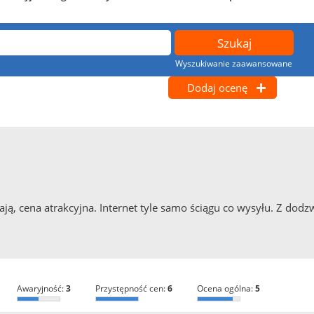
Wyszukiwanie zaawansowane
Dodaj ocenę
łają, cena atrakcyjna. Internet tyle samo ściągu co wysyłu. Z dod
awaryjność:
3
przystępność cen:
6
ocena ogólna:
5