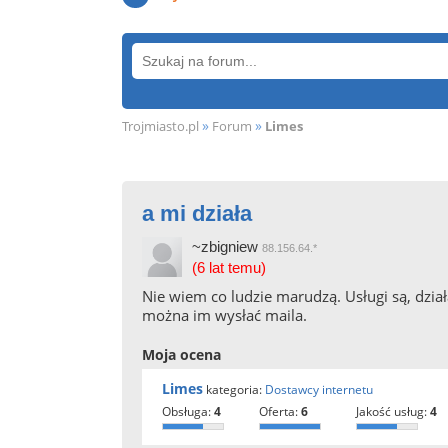
»
»
Trojmiasto.pl
Forum
Limes
a mi działa
~zbigniew
88.156.64.*
(6 lat temu)
Nie wiem co ludzie marudzą. Usługi są, dzia
można im wysłać maila.
Moja ocena
Limes
kategoria:
Dostawcy internetu
obsługa:
4
oferta:
6
jakość usług:
4