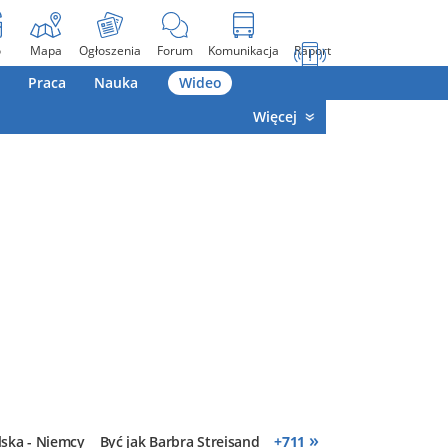
o
Mapa
Ogłoszenia
Forum
Komunikacja
Raport
Praca
Nauka
Wideo
Więcej
»
lska - Niemcy
Być jak Barbra Streisand
+
711