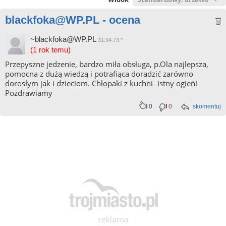
blackfoka@WP.PL - ocena
~blackfoka@WP.PL
31.94.73.*
(1 rok temu)
Przepyszne jedzenie, bardzo miła obsługa, p.Ola najlepsza,
pomocna z dużą wiedzą i potrafiąca doradzić zarówno
dorosłym jak i dzieciom. Chłopaki z kuchni- istny ogień!
Pozdrawiamy
0
0
skomentuj