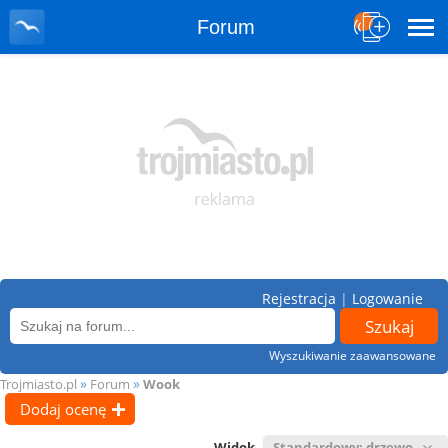
Forum
Rejestracja
|
Logowanie
Wyszukiwanie zaawansowane
»
»
Trojmiasto.pl
Forum
Wook
Dodaj ocenę
Widok