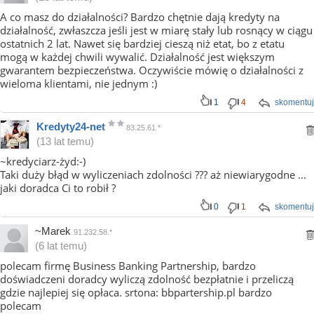
A co masz do działalności? Bardzo chętnie dają kredyty na
działalność, zwłaszcza jeśli jest w miarę stały lub rosnący w ciągu
ostatnich 2 lat. Nawet się bardziej cieszą niż etat, bo z etatu
mogą w każdej chwili wywalić. Działalność jest większym
gwarantem bezpieczeństwa. Oczywiście mówię o działalności z
wieloma klientami, nie jednym :)
1
4
skomentuj
Kredyty24-net
83.25.61.*
(13 lat temu)
~kredyciarz-żyd:-)
Taki duży błąd w wyliczeniach zdolności ??? aż niewiarygodne ...
jaki doradca Ci to robił ?
0
1
skomentuj
~Marek
91.232.58.*
(6 lat temu)
polecam firmę Business Banking Partnership, bardzo
doświadczeni doradcy wyliczą zdolność bezpłatnie i przeliczą
gdzie najlepiej się opłaca. srtona: bbpartership.pl bardzo
polecam