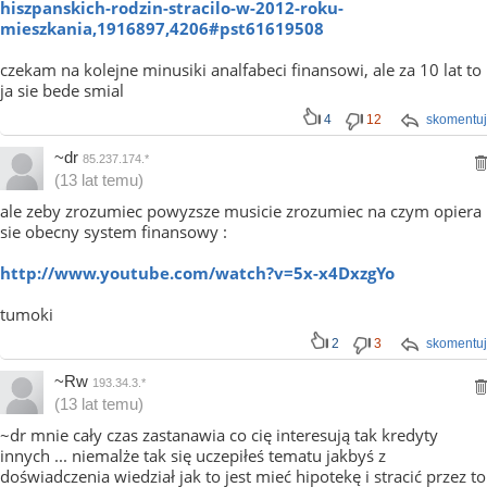
hiszpanskich-rodzin-stracilo-w-2012-roku-
mieszkania,1916897,4206#pst61619508
czekam na kolejne minusiki analfabeci finansowi, ale za 10 lat to
ja sie bede smial
4
12
skomentuj
~dr
85.237.174.*
(13 lat temu)
ale zeby zrozumiec powyzsze musicie zrozumiec na czym opiera
sie obecny system finansowy :
http://www.youtube.com/watch?v=5x-x4DxzgYo
tumoki
2
3
skomentuj
~Rw
193.34.3.*
(13 lat temu)
~dr mnie cały czas zastanawia co cię interesują tak kredyty
innych ... niemalże tak się uczepiłeś tematu jakbyś z
doświadczenia wiedział jak to jest mieć hipotekę i stracić przez to