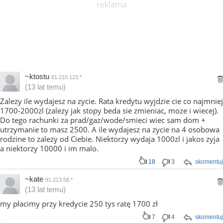
~ktostu
81.210.123.*
(13 lat temu)
Zalezy ile wydajesz na zycie. Rata kredytu wyjdzie cie co najmniej
1700-2000zl (zalezy jak stopy beda sie zmieniac, moze i wiecej).
Do tego rachunki za prad/gaz/wode/smieci wiec sam dom +
utrzymanie to masz 2500. A ile wydajesz na zycie na 4 osobowa
rodzine to zalezy od Ciebie. Niektorzy wydaja 1000zl i jakos zyja
a niektorzy 10000 i im malo.
18
3
skomentuj
~kate
91.213.58.*
(13 lat temu)
my płacimy przy kredycie 250 tys ratę 1700 zł
7
4
skomentuj