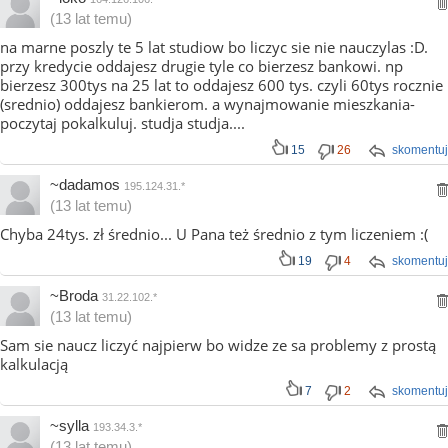
(13 lat temu)
na marne poszly te 5 lat studiow bo liczyc sie nie nauczylas :D.
przy kredycie oddajesz drugie tyle co bierzesz bankowi. np
bierzesz 300tys na 25 lat to oddajesz 600 tys. czyli 60tys rocznie
(srednio) oddajesz bankierom. a wynajmowanie mieszkania-
poczytaj pokalkuluj. studja studja....
15
26
skomentuj
~dadamos
195.124.31.*
(13 lat temu)
Chyba 24tys. zł średnio... U Pana też średnio z tym liczeniem :(
19
4
skomentuj
~Broda
31.22.102.*
(13 lat temu)
Sam sie naucz liczyć najpierw bo widze ze sa problemy z prostą
kalkulacją
7
2
skomentuj
~sylla
193.34.3.*
(13 lat temu)