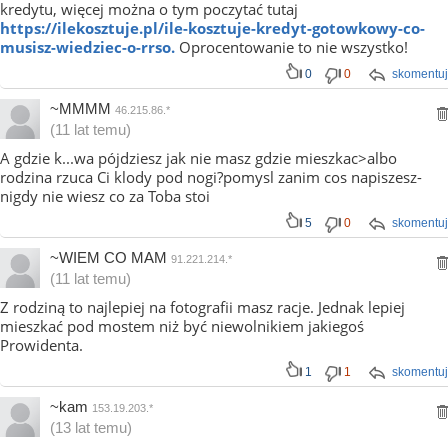
kredytu, więcej można o tym poczytać tutaj
https://ilekosztuje.pl/ile-kosztuje-kredyt-gotowkowy-co-
musisz-wiedziec-o-rrso.
Oprocentowanie to nie wszystko!
0
0
skomentuj
~MMMM
46.215.86.*
(11 lat temu)
A gdzie k...wa pójdziesz jak nie masz gdzie mieszkac>albo
rodzina rzuca Ci klody pod nogi?pomysl zanim cos napiszesz-
nigdy nie wiesz co za Toba stoi
5
0
skomentuj
~WIEM CO MAM
91.221.214.*
(11 lat temu)
Z rodziną to najlepiej na fotografii masz racje. Jednak lepiej
mieszkać pod mostem niż być niewolnikiem jakiegoś
Prowidenta.
1
1
skomentuj
~kam
153.19.203.*
(13 lat temu)