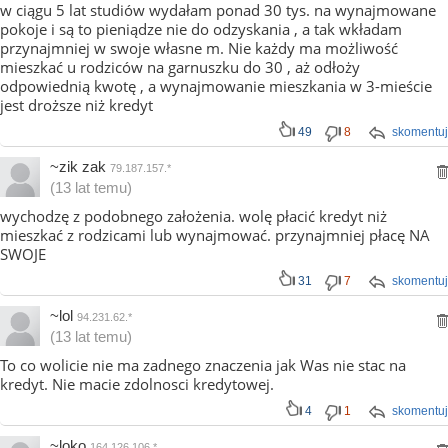
w ciągu 5 lat studiów wydałam ponad 30 tys. na wynajmowane
pokoje i są to pieniądze nie do odzyskania , a tak wkładam
przynajmniej w swoje własne m. Nie każdy ma możliwość
mieszkać u rodziców na garnuszku do 30 , aż odłoży
odpowiednią kwotę , a wynajmowanie mieszkania w 3-mieście
jest droższe niż kredyt
49
8
skomentuj
~zik zak
79.187.157.*
(13 lat temu)
wychodzę z podobnego założenia. wolę płacić kredyt niż
mieszkać z rodzicami lub wynajmować. przynajmniej płacę NA
SWOJE
31
7
skomentuj
~lol
94.231.62.*
(13 lat temu)
To co wolicie nie ma zadnego znaczenia jak Was nie stac na
kredyt. Nie macie zdolnosci kredytowej.
4
1
skomentuj
~loko
164.126.106.*