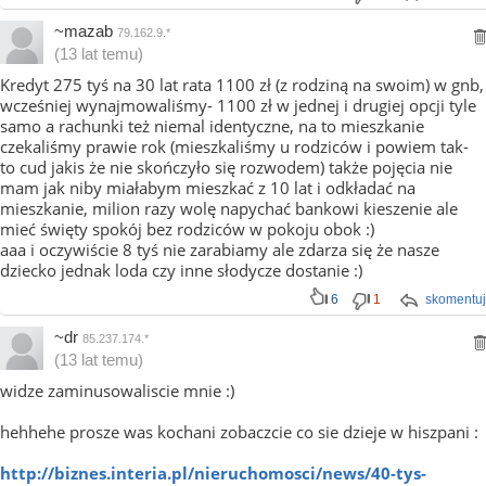
~mazab
79.162.9.*
(13 lat temu)
Kredyt 275 tyś na 30 lat rata 1100 zł (z rodziną na swoim) w gnb,
wcześniej wynajmowaliśmy- 1100 zł w jednej i drugiej opcji tyle
samo a rachunki też niemal identyczne, na to mieszkanie
czekaliśmy prawie rok (mieszkaliśmy u rodziców i powiem tak-
to cud jakis że nie skończyło się rozwodem) także pojęcia nie
mam jak niby miałabym mieszkać z 10 lat i odkładać na
mieszkanie, milion razy wolę napychać bankowi kieszenie ale
mieć święty spokój bez rodziców w pokoju obok :)
aaa i oczywiście 8 tyś nie zarabiamy ale zdarza się że nasze
dziecko jednak loda czy inne słodycze dostanie :)
6
1
skomentuj
~dr
85.237.174.*
(13 lat temu)
widze zaminusowaliscie mnie :)
hehhehe prosze was kochani zobaczcie co sie dzieje w hiszpani :
http://biznes.interia.pl/nieruchomosci/news/40-tys-