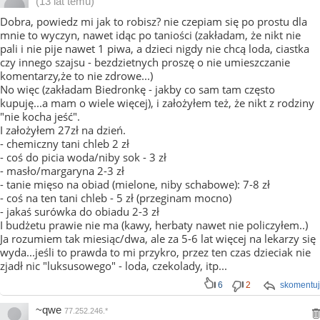
(13 lat temu)
Dobra, powiedz mi jak to robisz? nie czepiam się po prostu dla
mnie to wyczyn, nawet idąc po taniości (zakładam, że nikt nie
pali i nie pije nawet 1 piwa, a dzieci nigdy nie chcą loda, ciastka
czy innego szajsu - bezdzietnych proszę o nie umieszczanie
komentarzy,że to nie zdrowe...)
No więc (zakładam Biedronkę - jakby co sam tam często
kupuję...a mam o wiele więcej), i założyłem też, że nikt z rodziny
"nie kocha jeść".
I założyłem 27zł na dzień.
- chemiczny tani chleb 2 zł
- coś do picia woda/niby sok - 3 zł
- masło/margaryna 2-3 zł
- tanie mięso na obiad (mielone, niby schabowe): 7-8 zł
- coś na ten tani chleb - 5 zł (przeginam mocno)
- jakaś surówka do obiadu 2-3 zł
I budżetu prawie nie ma (kawy, herbaty nawet nie policzyłem..)
Ja rozumiem tak miesiąc/dwa, ale za 5-6 lat więcej na lekarzy się
wyda...jeśli to prawda to mi przykro, przez ten czas dzieciak nie
zjadł nic "luksusowego" - loda, czekolady, itp...
6
2
skomentuj
~qwe
77.252.246.*