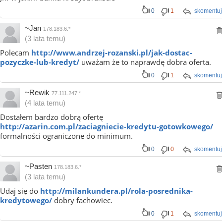
0
1
skomentuj
~Jan
178.183.6.*
(3 lata temu)
Polecam
http://www.andrzej-rozanski.pl/jak-dostac-
pozyczke-lub-kredyt/
uważam że to naprawdę dobra oferta.
0
1
skomentuj
~Rewik
77.111.247.*
(4 lata temu)
Dostałem bardzo dobrą ofertę
http://azarin.com.pl/zaciagniecie-kredytu-gotowkowego/
formalności ograniczone do minimum.
0
0
skomentuj
~Pasten
178.183.6.*
(3 lata temu)
Udaj się do
http://milankundera.pl/rola-posrednika-
kredytowego/
dobry fachowiec.
0
1
skomentuj