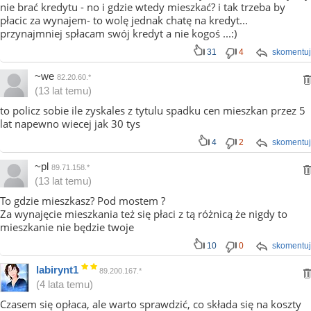
nie brać kredytu - no i gdzie wtedy mieszkać? i tak trzeba by
płacic za wynajem- to wolę jednak chatę na kredyt...
przynajmniej spłacam swój kredyt a nie kogoś ...:)
31
4
skomentuj
~we
82.20.60.*
(13 lat temu)
to policz sobie ile zyskales z tytulu spadku cen mieszkan przez 5
lat napewno wiecej jak 30 tys
4
2
skomentuj
~pl
89.71.158.*
(13 lat temu)
To gdzie mieszkasz? Pod mostem ?
Za wynajęcie mieszkania też się płaci z tą różnicą że nigdy to
mieszkanie nie będzie twoje
10
0
skomentuj
labirynt1
89.200.167.*
(4 lata temu)
Czasem się opłaca, ale warto sprawdzić, co składa się na koszty