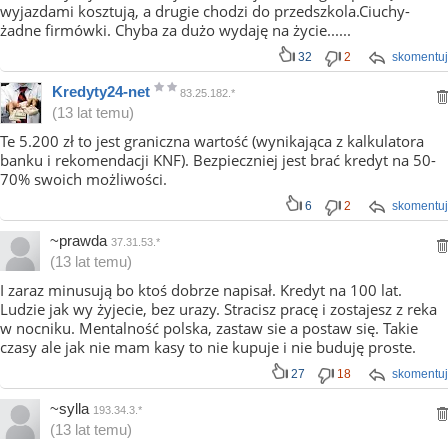
wyjazdami kosztują, a drugie chodzi do przedszkola.Ciuchy-
żadne firmówki. Chyba za dużo wydaję na życie......
32
2
skomentuj
Kredyty24-net
83.25.182.*
(13 lat temu)
Te 5.200 zł to jest graniczna wartość (wynikająca z kalkulatora
banku i rekomendacji KNF). Bezpieczniej jest brać kredyt na 50-
70% swoich możliwości.
6
2
skomentuj
~prawda
37.31.53.*
(13 lat temu)
I zaraz minusują bo ktoś dobrze napisał. Kredyt na 100 lat.
Ludzie jak wy żyjecie, bez urazy. Stracisz pracę i zostajesz z reka
w nocniku. Mentalność polska, zastaw sie a postaw się. Takie
czasy ale jak nie mam kasy to nie kupuje i nie buduję proste.
27
18
skomentuj
~sylla
193.34.3.*
(13 lat temu)