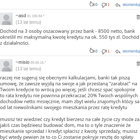
0
1
skomentuj
~asd
81.190.84.*
(13 lat temu)
Dochód na 3 osoby oszacowany przez bank - 8500 netto, bank
określił mi maksymalną kwotę kredytu na ok. 550 tys zł. Dochód
z działalności.
0
1
skomentuj
~misio
89.66.16.*
(13 lat temu)
raczej nie sugeruj się obecnymi kalkulacjami, banki tak piszą
umowę, że zawsze wyjdą na swoje a jak przestaną "zarabiać" na
Twoim kredycie to wrócą po więcej, jeśli chcesz spać spokojnie
to rata kredytu nie powinna przekraczać 20% Twoich wspólnych
dochodów netto misięcznie, mam zbyt wielu znajomych któzy sa
od lat niewolnikami swojego mieszkania przez ratę kredytu
musisz tez wiedzieć czy kredyt bierzesz na całe życie czy może za
jakiś czas będzieesz budować dom, ma to o tyle znaczenie że
mieszkanie sprzedaż i kredyt spłacisz z kwoty sprzedaży, musisz
być wtedy pewien że to co Ci zostanie pokryje resztę do spłaty