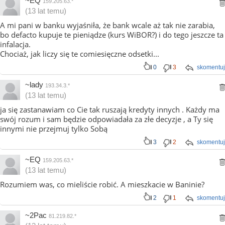
~EQ
159.205.63.*
(13 lat temu)
A mi pani w banku wyjaśniła, że bank wcale aż tak nie zarabia,
bo defacto kupuje te pieniądze (kurs WiBOR?) i do tego jeszcze ta
infalacja.
Chociaż, jak liczy się te comiesięczne odsetki...
0
3
skomentuj
~lady
193.34.3.*
(13 lat temu)
ja się zastanawiam co Cie tak ruszają kredyty innych . Każdy ma
swój rozum i sam będzie odpowiadała za złe decyzje , a Ty się
innymi nie przejmuj tylko Sobą
3
2
skomentuj
~EQ
159.205.63.*
(13 lat temu)
Rozumiem was, co mieliście robić. A mieszkacie w Baninie?
2
1
skomentuj
~2Pac
81.219.82.*