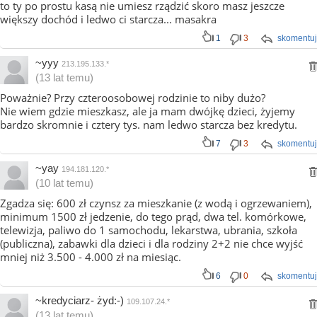
to ty po prostu kasą nie umiesz rządzić skoro masz jeszcze
większy dochód i ledwo ci starcza... masakra
1
3
skomentuj
~yyy
213.195.133.*
(13 lat temu)
Poważnie? Przy czteroosobowej rodzinie to niby dużo?
Nie wiem gdzie mieszkasz, ale ja mam dwójkę dzieci, żyjemy
bardzo skromnie i cztery tys. nam ledwo starcza bez kredytu.
7
3
skomentuj
~yay
194.181.120.*
(10 lat temu)
Zgadza się: 600 zł czynsz za mieszkanie (z wodą i ogrzewaniem),
minimum 1500 zł jedzenie, do tego prąd, dwa tel. komórkowe,
telewizja, paliwo do 1 samochodu, lekarstwa, ubrania, szkoła
(publiczna), zabawki dla dzieci i dla rodziny 2+2 nie chce wyjść
mniej niż 3.500 - 4.000 zł na miesiąc.
6
0
skomentuj
~kredyciarz- żyd:-)
109.107.24.*
(13 lat temu)