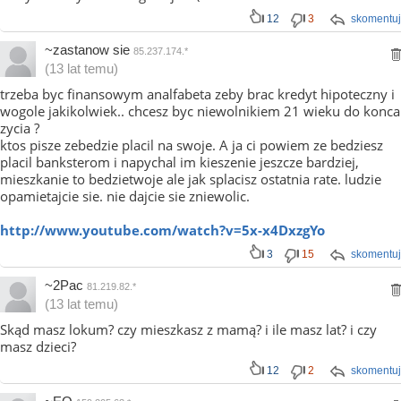
12
3
skomentuj
~zastanow sie
85.237.174.*
(13 lat temu)
trzeba byc finansowym analfabeta zeby brac kredyt hipoteczny i
wogole jakikolwiek.. chcesz byc niewolnikiem 21 wieku do konca
zycia ?
ktos pisze zebedzie placil na swoje. A ja ci powiem ze bedziesz
placil banksterom i napychal im kieszenie jeszcze bardziej,
mieszkanie to bedzietwoje ale jak splacisz ostatnia rate. ludzie
opamietajcie sie. nie dajcie sie zniewolic.
http://www.youtube.com/watch?v=5x-x4DxzgYo
3
15
skomentuj
~2Pac
81.219.82.*
(13 lat temu)
Skąd masz lokum? czy mieszkasz z mamą? i ile masz lat? i czy
masz dzieci?
12
2
skomentuj