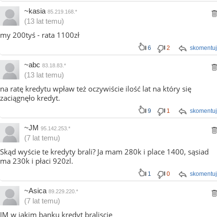
~kasia
85.219.168.*
(13 lat temu)
my 200tyś - rata 1100zł
6
2
skomentuj
~abc
83.18.83.*
(13 lat temu)
na ratę kredytu wpław też oczywiście ilość lat na który się
zaciągnęło kredyt.
9
1
skomentuj
~JM
95.142.253.*
(7 lat temu)
Skąd wyście te kredyty brali? Ja mam 280k i place 1400, sąsiad
ma 230k i płaci 920zl.
1
0
skomentuj
~Asica
89.229.220.*
(7 lat temu)
JM w jakim banku kredyt braliscie