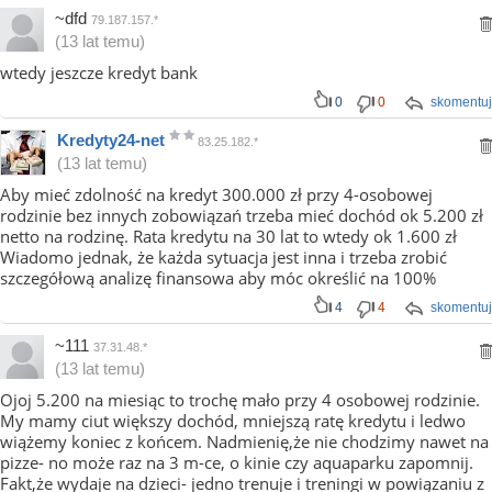
~dfd
79.187.157.*
(13 lat temu)
wtedy jeszcze kredyt bank
0
0
skomentuj
Kredyty24-net
83.25.182.*
(13 lat temu)
Aby mieć zdolność na kredyt 300.000 zł przy 4-osobowej
rodzinie bez innych zobowiązań trzeba mieć dochód ok 5.200 zł
netto na rodzinę. Rata kredytu na 30 lat to wtedy ok 1.600 zł
Wiadomo jednak, że każda sytuacja jest inna i trzeba zrobić
szczegółową analizę finansowa aby móc określić na 100%
4
4
skomentuj
~111
37.31.48.*
(13 lat temu)
Ojoj 5.200 na miesiąc to trochę mało przy 4 osobowej rodzinie.
My mamy ciut większy dochód, mniejszą ratę kredytu i ledwo
wiążemy koniec z końcem. Nadmienię,że nie chodzimy nawet na
pizze- no może raz na 3 m-ce, o kinie czy aquaparku zapomnij.
Fakt,że wydaje na dzieci- jedno trenuje i treningi w powiązaniu z