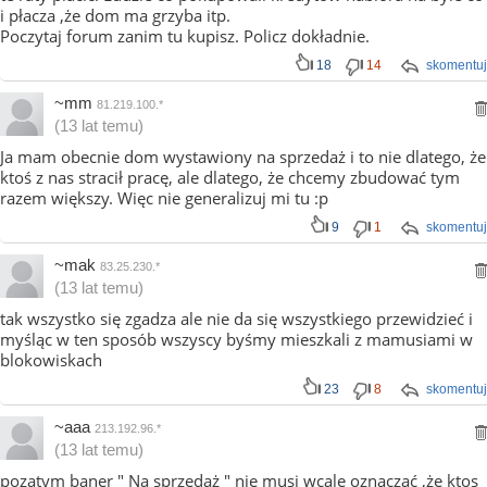
i płacza ,że dom ma grzyba itp.
Poczytaj forum zanim tu kupisz. Policz dokładnie.
18
14
skomentuj
~mm
81.219.100.*
(13 lat temu)
Ja mam obecnie dom wystawiony na sprzedaż i to nie dlatego, że
ktoś z nas stracił pracę, ale dlatego, że chcemy zbudować tym
razem większy. Więc nie generalizuj mi tu :p
9
1
skomentuj
~mak
83.25.230.*
(13 lat temu)
tak wszystko się zgadza ale nie da się wszystkiego przewidzieć i
myśląc w ten sposób wszyscy byśmy mieszkali z mamusiami w
blokowiskach
23
8
skomentuj
~aaa
213.192.96.*
(13 lat temu)
pozatym baner " Na sprzedaż " nie musi wcale oznaczać ,że ktos