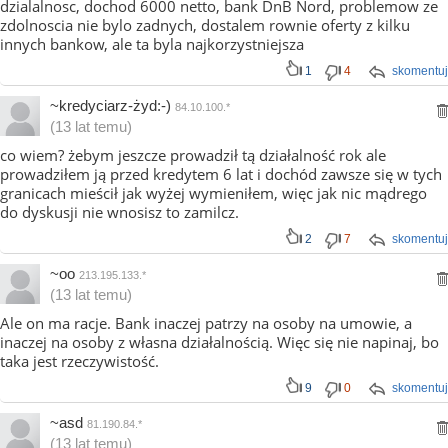
dzialalnosc, dochod 6000 netto, bank DnB Nord, problemow ze
zdolnoscia nie bylo zadnych, dostalem rownie oferty z kilku
innych bankow, ale ta byla najkorzystniejsza
1
4
skomentuj
~kredyciarz-żyd:-)
84.10.100.*
(13 lat temu)
co wiem? żebym jeszcze prowadził tą działalność rok ale
prowadziłem ją przed kredytem 6 lat i dochód zawsze się w tych
granicach mieścił jak wyżej wymieniłem, więc jak nic mądrego
do dyskusji nie wnosisz to zamilcz.
2
7
skomentuj
~oo
213.195.133.*
(13 lat temu)
Ale on ma racje. Bank inaczej patrzy na osoby na umowie, a
inaczej na osoby z własna działalnością. Więc się nie napinaj, bo
taka jest rzeczywistość.
9
0
skomentuj
~asd
81.190.84.*
(13 lat temu)