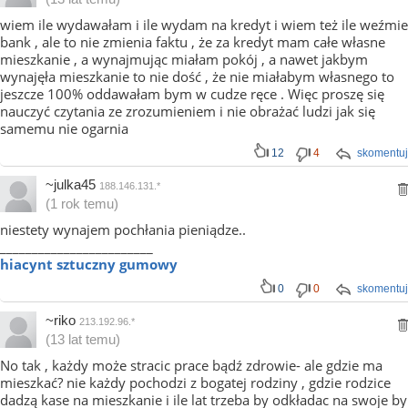
wiem ile wydawałam i ile wydam na kredyt i wiem też ile weźmie
bank , ale to nie zmienia faktu , że za kredyt mam całe własne
mieszkanie , a wynajmując miałam pokój , a nawet jakbym
wynajęła mieszkanie to nie dość , że nie miałabym własnego to
jeszcze 100% oddawałam bym w cudze ręce . Więc proszę się
nauczyć czytania ze zrozumieniem i nie obrażać ludzi jak się
samemu nie ogarnia
12
4
skomentuj
~julka45
188.146.131.*
(1 rok temu)
niestety wynajem pochłania pieniądze..
________________________
hiacynt sztuczny gumowy
0
0
skomentuj
~riko
213.192.96.*
(13 lat temu)
No tak , każdy może stracic prace bądź zdrowie- ale gdzie ma
mieszkać? nie każdy pochodzi z bogatej rodziny , gdzie rodzice
dadzą kase na mieszkanie i ile lat trzeba by odkładac na swoje by