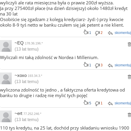
wyliczyli ale rata miesięczna była o prawie 200zł wyższa.
Ja przy 275400zł płace (na dzień dzisiejszy) około 1480zł kredyt
na 30 lat
Osobiście się zgadzam z kolegą kredyciarz- żyd:-) przy kwocie
około 8-9 tyś netto w banku czułem się jak petent a nie klient.
1
2
skomentuj
~EQ
178.36.196.*
(13 lat temu)
Wyliczali mi taką zdolność w Nordea i Millenium.
1
3
skomentuj
~xoxo
193.34.3.*
(13 lat temu)
wyliczona zdolność to jedno , a faktyczna oferta kredytowa od
banku to drugie i radzę nie mylić tych pojęć
5
1
skomentuj
~ert
77.252.246.*
(13 lat temu)
110 tys kredytu, na 25 lat, dochód przy składaniu wniosku 1900