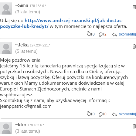
~Sima
178.183.6.*
(3 lata temu)
Udaj się do
http://www.andrzej-rozanski.pl/jak-dostac-
pozyczke-lub-kredyt/
w tym momencie to najlepsza oferta.
0
2
skomentuj
~Jelka
197.234.221.*
(5 lat temu)
Moje pozdrowienia
Jesteśmy 15-letnią kancelarią prawniczą specjalizującą się w
pożyczkach osobistych. Nasza firma dba o Ciebie, oferując
szybką i łatwą pożyczkę. Oferuj pożyczki na konkurencyjnych
warunkach Mamy udokumentowane doświadczenie w całej
Europie i Stanach Zjednoczonych, chętnie z nami
współpracujesz.
Skontaktuj się z nami, aby uzyskać więcej informacji:
jeanppatrick@gmail.com
0
0
skomentuj
~kiko
178.183.6.*
(3 lata temu)