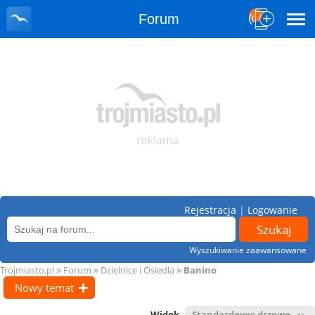
Forum
Rejestracja
|
Logowanie
Wyszukiwanie zaawansowane
»
»
»
Trojmiasto.pl
Forum
Dzielnice i Osiedla
Banino
Nowy temat
Widok