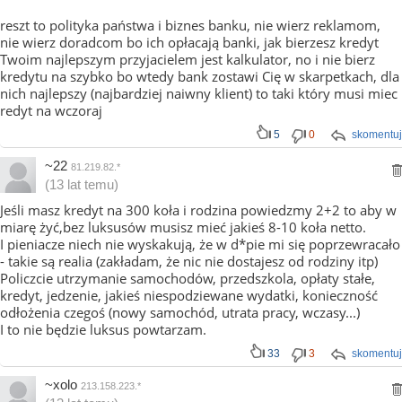
reszt to polityka państwa i biznes banku, nie wierz reklamom,
nie wierz doradcom bo ich opłacają banki, jak bierzesz kredyt
Twoim najlepszym przyjacielem jest kalkulator, no i nie bierz
kredytu na szybko bo wtedy bank zostawi Cię w skarpetkach, dla
nich najlepszy (najbardziej naiwny klient) to taki który musi miec
redyt na wczoraj
5
0
skomentuj
~22
81.219.82.*
(13 lat temu)
Jeśli masz kredyt na 300 koła i rodzina powiedzmy 2+2 to aby w
miarę żyć,bez luksusów musisz mieć jakieś 8-10 koła netto.
I pieniacze niech nie wyskakują, że w d*pie mi się poprzewracało
- takie są realia (zakładam, że nic nie dostajesz od rodziny itp)
Policzcie utrzymanie samochodów, przedszkola, opłaty stałe,
kredyt, jedzenie, jakieś niespodziewane wydatki, konieczność
odłożenia czegoś (nowy samochód, utrata pracy, wczasy...)
I to nie będzie luksus powtarzam.
33
3
skomentuj
~xolo
213.158.223.*