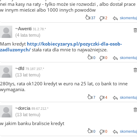
nei ma kasy na raty - tylko może sie rozwodzi , albo dostał prace
w innym mieścei albo 1000 innych powodów
37
2
skomentuj
~Awenti
31.2.78.*
(4 lata temu)
Mam kredyt
http://kobiecyzarys.pl/pozyczki-dla-osob-
zadluzonych/
stała rata dla mnie to najważniejsze.
0
0
skomentuj
~dfd
79.187.157.*
(13 lat temu)
280tys, rata ok1200 kredyt w euro na 25 lat, co bank to inne
wymagania.
7
4
skomentuj
~dorcia
89.67.212.*
(13 lat temu)
w jakim banku braliscie kredyt
0
0
skomentuj