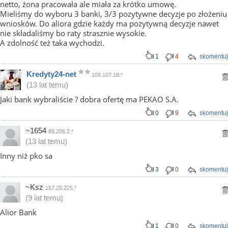
netto, żona pracowała ale miała za krótko umowę.
Mieliśmy do wyboru 3 banki, 3/3 pozytywne decyzje po złożeniu
wniosków. Do aliora gdzie każdy ma pozytywną decyzje nawet
nie składaliśmy bo raty strasznie wysokie.
A zdolność też taka wychodzi.
1
4
skomentuj
Kredyty24-net
109.107.18.*
(13 lat temu)
Jaki bank wybraliście ? dobra ofertę ma PEKAO S.A.
0
9
skomentuj
~1654
89.206.2.*
(13 lat temu)
Inny niż pko sa
3
0
skomentuj
~Ksz
157.25.225.*
(9 lat temu)
Alior Bank
1
0
skomentuj