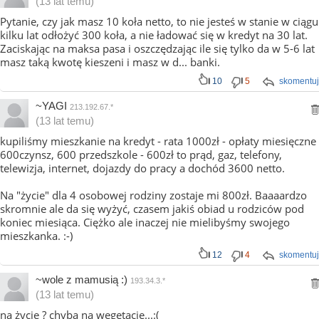
(13 lat temu)
Pytanie, czy jak masz 10 koła netto, to nie jesteś w stanie w ciągu
kilku lat odłożyć 300 koła, a nie ładować się w kredyt na 30 lat.
Zaciskając na maksa pasa i oszczędzając ile się tylko da w 5-6 lat
masz taką kwotę kieszeni i masz w d... banki.
10
5
skomentuj
~YAGI
213.192.67.*
(13 lat temu)
kupiliśmy mieszkanie na kredyt - rata 1000zł - opłaty miesięczne
600czynsz, 600 przedszkole - 600zł to prąd, gaz, telefony,
telewizja, internet, dojazdy do pracy a dochód 3600 netto.
Na "życie" dla 4 osobowej rodziny zostaje mi 800zł. Baaaardzo
skromnie ale da się wyżyć, czasem jakiś obiad u rodziców pod
koniec miesiąca. Ciężko ale inaczej nie mielibyśmy swojego
mieszkanka. :-)
12
4
skomentuj
~wole z mamusią :)
193.34.3.*
(13 lat temu)
na życie ? chyba na wegetacje...:(