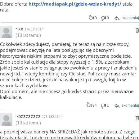
Dobra oferta
http://mediapak.pl/gdzie-wziac-kredyt/
stała
rata.
0
0
skomentuj
~xx
176.123.61.*
(13 lat temu)
Cokolwiek zdecydujesz, pamiętaj, że teraz są najniższe stopy,
podejmowac decyzję na lata posługując się obecnymi
historycznie niskimi stopami to zbyt optymistyczne podejście.
Zrób sobie kalkuklacje dla stopy wyższej o 1.5%, z zarobkami
jakie jesteś w stanie osiągnąc po zwolnieniu z pracy i znalezieniu
nowej itd. i wtedy kombinuj czy Cie stać. Policz czy masz zamiar
mieć kolejne dzieci, jeździć na wakacje itp i uwzględnij to w
szacunkach wydatków.
Dom domem, ale nie chcesz go kiedyś stracić przez nieuważne
kalkulacje.
34
1
skomentuj
~bzzzzzzzz
178.182.134.*
(13 lat temu)
a pózniej wisza banery NA SPRZEDAŻ jak robote straca. Z czego
te raty płacić. Ludzie co pokupowali kredytów nabiora na byle co