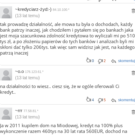
~kredyciarz-żyd:-)
84.10.100.*
(13 lat temu)
tak prowadzę działalność, ale mowa tu była o dochodach, każdy
bank patrzy inaczej, jak chodziłem i pytałem się po bankach jaka
jest moja szacunkowa zdolność kredytowa to wyliczali mi po 510
tys zł, a po złożeniu papierów do tych banków i analizach byli mi
skłoni dać tylko 206tys. tak więc sam widzisz jak jest, na każdego
patrzą inaczej
0
2
skomentuj
~o.o
176.123.61.*
(13 lat temu)
na działalności to wiesz.. ciesz się, że w ogóle oferowali Ci
kredyt..
4
5
skomentuj
~rrr
77.58.81.*
(13 lat temu)
Ja w 2011 kupilem dom na Miodowej, kredyt na 100% plus
wykonczenie razem 460tys na 30 lat rata 560EUR, dochod na