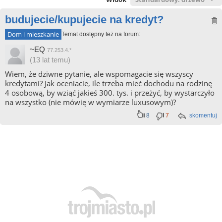
budujecie/kupujecie na kredyt?
Dom i mieszkanie
Temat dostępny też na forum:
~EQ
77.253.4.*
(13 lat temu)
Wiem, że dziwne pytanie, ale wspomagacie się wszyscy
kredytami? Jak oceniacie, ile trzeba mieć dochodu na rodzinę
4 osobową, by wziąć jakieś 300. tys. i przeżyć, by wystarczyło
na wszystko (nie mówię w wymiarze luxusowym)?
8
7
skomentuj