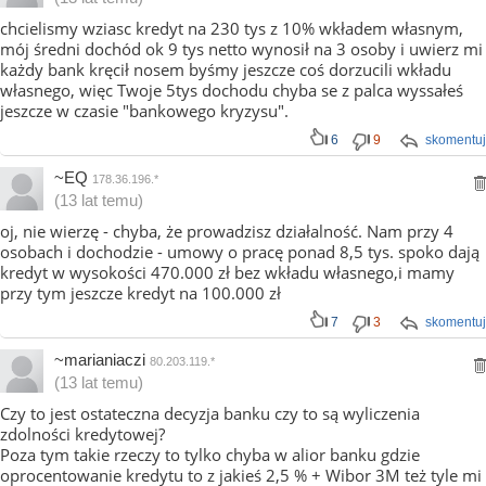
chcielismy wziasc kredyt na 230 tys z 10% wkładem własnym,
mój średni dochód ok 9 tys netto wynosił na 3 osoby i uwierz mi
każdy bank kręcił nosem byśmy jeszcze coś dorzucili wkładu
własnego, więc Twoje 5tys dochodu chyba se z palca wyssałeś
jeszcze w czasie "bankowego kryzysu".
6
9
skomentuj
~EQ
178.36.196.*
(13 lat temu)
oj, nie wierzę - chyba, że prowadzisz działalność. Nam przy 4
osobach i dochodzie - umowy o pracę ponad 8,5 tys. spoko dają
kredyt w wysokości 470.000 zł bez wkładu własnego,i mamy
przy tym jeszcze kredyt na 100.000 zł
7
3
skomentuj
~marianiaczi
80.203.119.*
(13 lat temu)
Czy to jest ostateczna decyzja banku czy to są wyliczenia
zdolności kredytowej?
Poza tym takie rzeczy to tylko chyba w alior banku gdzie
oprocentowanie kredytu to z jakieś 2,5 % + Wibor 3M też tyle mi