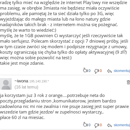
radzę tylko mieć na względzie że internet Play'owy nie wszędzie
ma zasięg. w obrębie 3miasta nie będziesz miała oczywiście
problemu, ale pamiętaj że ta sieć działa tylko po 3G, więc
wyjeżdżając do małego miasta lub na łono natury gdzie
nadajników takich brak - z internetem można się pożegnać.
myślę że warto to wiedzieć:)
myślę, że te 1GB powinien Ci wystarczyć jeśli rzeczywiście tak
mało serfujesz. Polecam skorzystać z opcji 7 dniowej próby, jeśli
w tym czasie zwróci się modem i podpisze rezygnacje z umowy,
koszty ograniczają się chyba tylko do opłaty aktywacyjnej (9 zł?)
więc można sobie pozwolić na test:)
takie jest moje zdanie.
0
0
skomentuj
~iwona
195.140.190.*
(16 lat temu)
ja korzystam juz 3 rok z orange....potrzebuje neta do
poczty,przegladaniu stron ,komunikatorow, jestem bardzo
zadowlona nic mi nie zwalnia i nie psuje zasieg jest super prawie
wszedzie tam gdzie jezdze/ w zupelnosci wystarczy,.
płace 60 zl na miesiac.
0
0
skomentuj