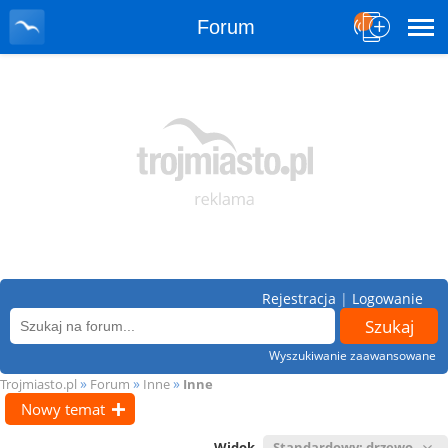
Forum
Rejestracja
|
Logowanie
Wyszukiwanie zaawansowane
»
»
»
Trojmiasto.pl
Forum
Inne
Inne
Nowy temat
Widok