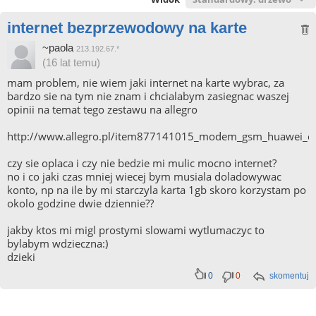
internet bezprzewodowy na karte
~paola
213.192.67.*
(16 lat temu)
mam problem, nie wiem jaki internet na karte wybrac, za
bardzo sie na tym nie znam i chcialabym zasiegnac waszej
opinii na temat tego zestawu na allegro
http://www.allegro.pl/item877141015_modem_gsm_huawei_e1
czy sie oplaca i czy nie bedzie mi mulic mocno internet?
no i co jaki czas mniej wiecej bym musiala doladowywac
konto, np na ile by mi starczyla karta 1gb skoro korzystam po
okolo godzine dwie dziennie??
jakby ktos mi migl prostymi slowami wytlumaczyc to
bylabym wdzieczna:)
dzieki
0
0
skomentuj