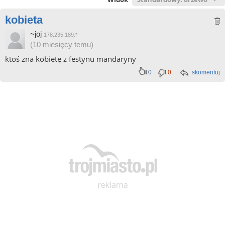
kobieta
~joj
178.235.189.*
(10 miesięcy temu)
ktoś zna kobietę z festynu mandaryny
0
0
skomentuj