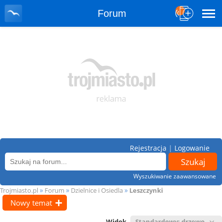
Forum
Rejestracja
|
Logowanie
Wyszukiwanie zaawansowane
»
»
»
Trojmiasto.pl
Forum
Dzielnice i Osiedla
Leszczynki
Nowy temat
Widok