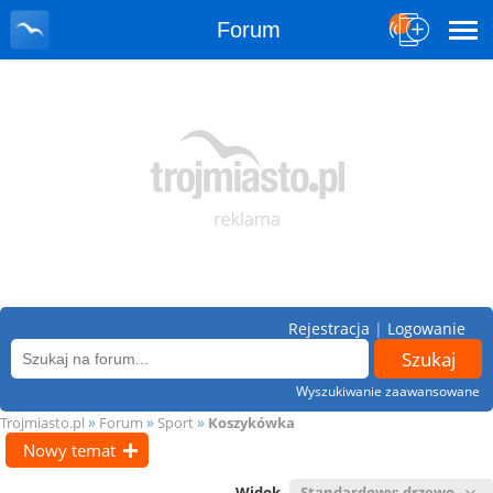
Forum
Rejestracja
|
Logowanie
Wyszukiwanie zaawansowane
»
»
»
Trojmiasto.pl
Forum
Sport
Koszykówka
Nowy temat
Widok