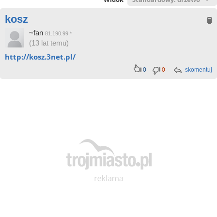
kosz
~fan
81.190.99.*
(13 lat temu)
http://kosz.3net.pl/
0
0
skomentuj