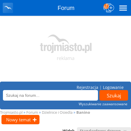
Forum
Rejestracja
|
Logowanie
Wyszukiwanie zaawansowane
»
»
»
Trojmiasto.pl
Forum
Dzielnice i Osiedla
Banino
Nowy temat
Widok