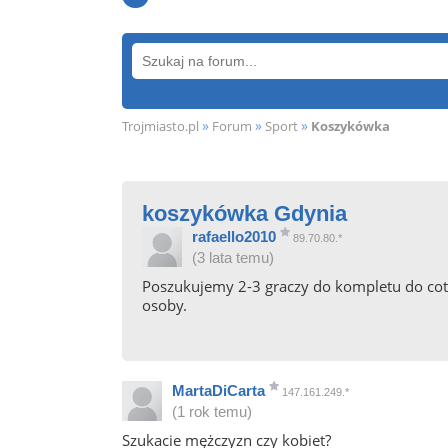
»
»
»
Trojmiasto.pl
Forum
Sport
Koszykówka
koszykówka Gdynia
rafaello2010
89.70.80.*
(3 lata temu)
Poszukujemy 2-3 graczy do kompletu do cot
osoby.
MartaDiCarta
147.161.249.*
(1 rok temu)
Szukacie mężczyzn czy kobiet?