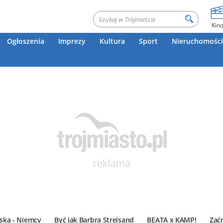
Kin
Ogłoszenia
Imprezy
Kultura
Sport
Nieruchomości
ska - Niemcy
Być jak Barbra Streisand
BEATA x KAMP!
Zać