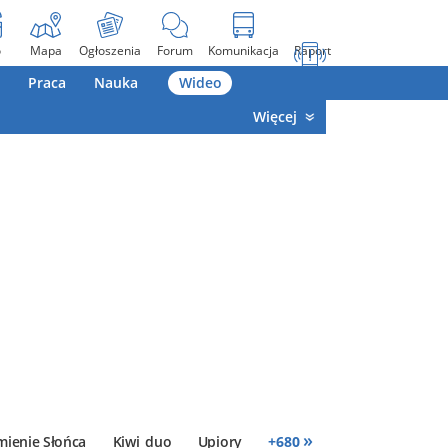
o
Mapa
Ogłoszenia
Forum
Komunikacja
Raport
Praca
Nauka
Wideo
Więcej
»
mienie Słońca
Kiwi_duo
Upiory
+
680