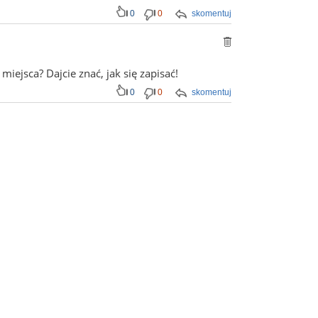
0
0
skomentuj
jsca? Dajcie znać, jak się zapisać!
0
0
skomentuj