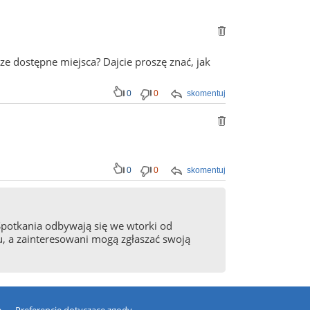
 dostępne miejsca? Dajcie proszę znać, jak
0
0
skomentuj
0
0
skomentuj
otkania odbywają się we wtorki od
u, a zainteresowani mogą zgłaszać swoją