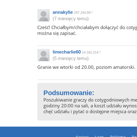
annakylie
207.244.89.*
(7 miesięcy temu)
Cześć! Chciałbym/chciałabym dołączyć do coty
można się zapisać.
limecharlie60
14.162.214.*
(5 miesięcy temu)
Granie we wtorki od 20.00, poziom amatorski. 
Podsumowanie:
Poszukiwanie graczy do cotygodniowych me
godziny 20:00 na sali, a koszt udziału wyn
chęć udziału i pytać o dostępne miejsca ora