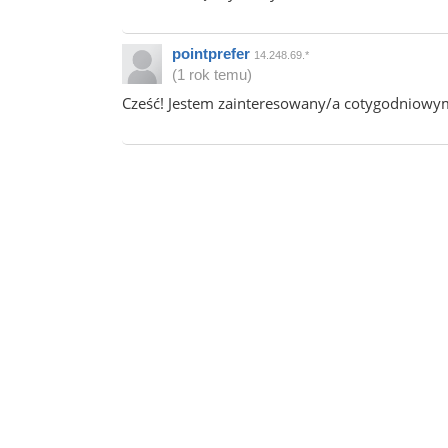
pointprefer
14.248.69.*
(1 rok temu)
Cześć! Jestem zainteresowany/a cotygodniowymi