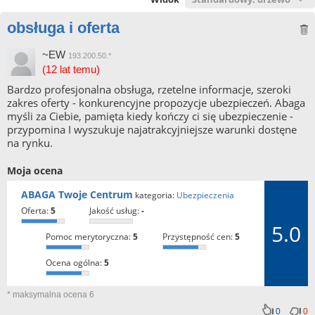
obsługa i oferta
~EW
193.200.50.*
(12 lat temu)
Bardzo profesjonalna obsługa, rzetelne informacje, szeroki
zakres oferty - konkurencyjne propozycje ubezpieczeń. Abaga
myśli za Ciebie, pamięta kiedy kończy ci się ubezpieczenie -
przypomina I wyszukuje najatrakcyjniejsze warunki dostęne
na rynku.
Moja ocena
ABAGA Twoje Centrum
kategoria:
Ubezpieczenia
oferta:
5
jakość usług:
-
5.0
pomoc merytoryczna:
5
przystępność cen:
5
ocena ogólna:
5
* maksymalna ocena 6
0
0