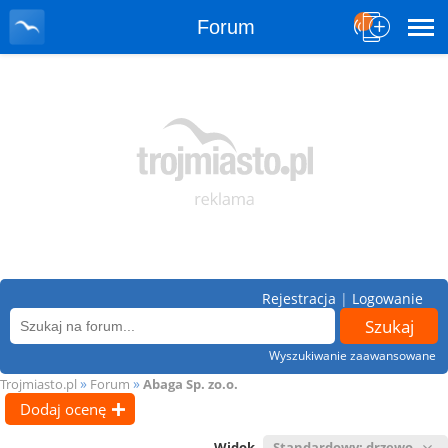
Forum
Rejestracja
|
Logowanie
Wyszukiwanie zaawansowane
»
»
Trojmiasto.pl
Forum
Abaga Sp. zo.o.
Dodaj ocenę
Widok