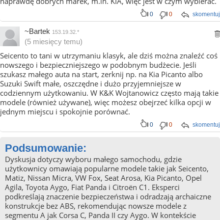
naprawdę dobrych marek, m.in. KIA, więc jest w czym wybierać.
0
0
skomentuj
~Bartek
153.19.32.*
(5 miesięcy temu)
Seicento to tani w utrzymaniu klasyk, ale dziś można znaleźć coś
nowszego i bezpieczniejszego w podobnym budżecie. Jeśli
szukasz małego auta na start, zerknij np. na Kia Picanto albo
Suzuki Swift małe, oszczędne i dużo przyjemniejsze w
codziennym użytkowaniu. W K&K Wojtanowicz często mają takie
modele (również używane), więc możesz obejrzeć kilka opcji w
jednym miejscu i spokojnie porównać.
0
0
skomentuj
Podsumowanie:
Dyskusja dotyczy wyboru małego samochodu, gdzie
użytkownicy omawiają popularne modele takie jak Seicento,
Matiz, Nissan Micra, VW Fox, Seat Arosa, Kia Picanto, Opel
Agila, Toyota Aygo, Fiat Panda i Citroën C1. Eksperci
podkreślają znaczenie bezpieczeństwa i odradzają archaiczne
konstrukcje bez ABS, rekomendując nowsze modele z
segmentu A jak Corsa C, Panda II czy Aygo. W kontekście