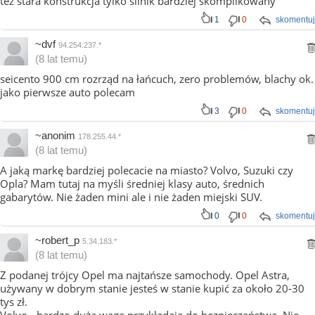
też stara konstrukcja tylko silnik bardziej skomplikowany
1
0
skomentuj
~dvf
94.254.237.*
(8 lat temu)
seicento 900 cm rozrząd na łańcuch, zero problemów, blachy ok.
jako pierwsze auto polecam
3
0
skomentuj
~anonim
178.255.44.*
(8 lat temu)
A jaką markę bardziej polecacie na miasto? Volvo, Suzuki czy
Opla? Mam tutaj na myśli średniej klasy auto, średnich
gabarytów. Nie żaden mini ale i nie żaden miejski SUV.
0
0
skomentuj
~robert_p
5.34.183.*
(8 lat temu)
Z podanej trójcy Opel ma najtańsze samochody. Opel Astra,
używany w dobrym stanie jesteś w stanie kupić za około 20-30
tys zł.