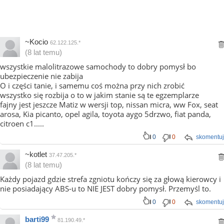
~Kocio
62.122.125.*
(8 lat temu)
wszystkie malolitrazowe samochody to dobry pomysł bo
ubezpieczenie nie zabija
O i części tanie, i samemu coś można przy nich zrobić
wszystko się rozbija o to w jakim stanie są te egzemplarze
fajny jest jeszcze Matiz w wersji top, nissan micra, ww Fox, seat
arosa, Kia picanto, opel agila, toyota aygo 5drzwo, fiat panda,
citroen c1.....
0
0
skomentuj
~kotlet
37.47.205.*
(8 lat temu)
Każdy pojazd gdzie strefa zgniotu kończy się za głową kierowcy i
nie posiadający ABS-u to NIE JEST dobry pomysł. Przemyśl to.
0
0
skomentuj
barti99
81.190.49.*