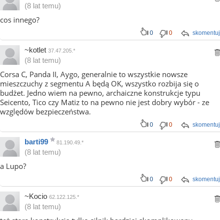
(8 lat temu)
cos innego?
0
0
skomentuj
~kotlet
37.47.205.*
(8 lat temu)
Corsa C, Panda II, Aygo, generalnie to wszystkie nowsze
mieszczuchy z segmentu A będą OK, wszystko rozbija się o
budżet. Jedno wiem na pewno, archaiczne konstrukcje typu
Seicento, Tico czy Matiz to na pewno nie jest dobry wybór - ze
względów bezpieczeństwa.
0
0
skomentuj
barti99
81.190.49.*
(8 lat temu)
a Lupo?
0
0
skomentuj
~Kocio
62.122.125.*
(8 lat temu)