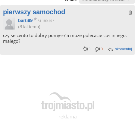
pierwszy samochod
barti99
81.190.49.*
(8 lat temu)
czy seicento to dobry pomysł? a może polecacie coś innego,
małego?
1
0
skomentuj