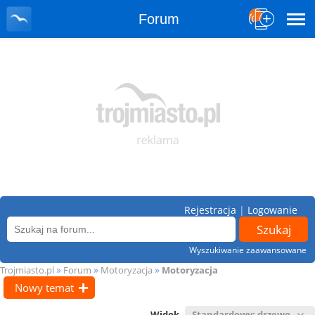
Forum
Rejestracja
|
Logowanie
Wyszukiwanie zaawansowane
»
»
»
Trojmiasto.pl
Forum
Motoryzacja
Motoryzacja
Nowy temat
Widok