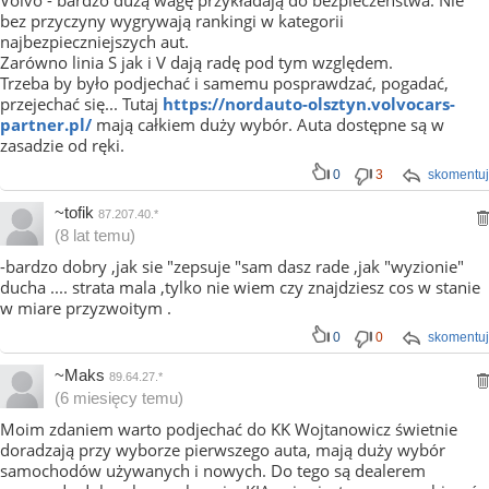
Volvo - bardzo dużą wagę przykładają do bezpieczeństwa. Nie
bez przyczyny wygrywają rankingi w kategorii
najbezpieczniejszych aut.
Zarówno linia S jak i V dają radę pod tym względem.
Trzeba by było podjechać i samemu posprawdzać, pogadać,
przejechać się... Tutaj
https://nordauto-olsztyn.volvocars-
partner.pl/
mają całkiem duży wybór. Auta dostępne są w
zasadzie od ręki.
0
3
skomentuj
~tofik
87.207.40.*
(8 lat temu)
-bardzo dobry ,jak sie "zepsuje "sam dasz rade ,jak "wyzionie"
ducha .... strata mala ,tylko nie wiem czy znajdziesz cos w stanie
w miare przyzwoitym .
0
0
skomentuj
~Maks
89.64.27.*
(6 miesięcy temu)
Moim zdaniem warto podjechać do KK Wojtanowicz świetnie
doradzają przy wyborze pierwszego auta, mają duży wybór
samochodów używanych i nowych. Do tego są dealerem