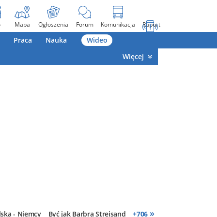
o
Mapa
Ogłoszenia
Forum
Komunikacja
Raport
Praca
Nauka
Wideo
Więcej
»
lska - Niemcy
Być jak Barbra Streisand
+
706