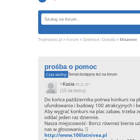
»
»
»
Trojmiasto.pl
Forum
Dzielnice i Osiedla
Miszewo
prośba o pomoc
Czas wolny
Temat dostępny też na forum:
~Kasia
83.11.16.*
(15 lat temu)
Do końca października potrwa konkurs na pla
ufundowania i budowy 100 atrakcyjnych i b
Aby wygrać konkurs na plac zabaw, trzeba ze
oddać jeden raz dziennie.
Nasza miejscowość- Borcz również bierze ud
nas w głosowaniu. 
http://www.100latnivea.pl