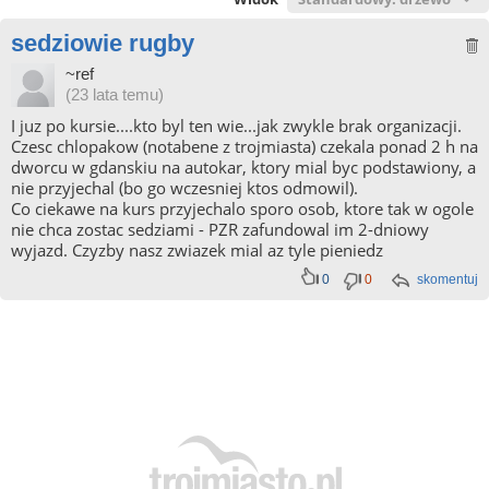
sedziowie rugby
~ref
(23 lata temu)
I juz po kursie....kto byl ten wie...jak zwykle brak organizacji.
Czesc chlopakow (notabene z trojmiasta) czekala ponad 2 h na
dworcu w gdanskiu na autokar, ktory mial byc podstawiony, a
nie przyjechal (bo go wczesniej ktos odmowil).
Co ciekawe na kurs przyjechalo sporo osob, ktore tak w ogole
nie chca zostac sedziami - PZR zafundowal im 2-dniowy
wyjazd. Czyzby nasz zwiazek mial az tyle pieniedz
0
0
skomentuj