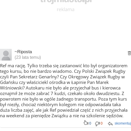
~Riposta
(23 lata temu)
Ref ma rację. Tylko trzeba się zastanowić kto był organizatorem
tego kursu, bo nie bardzo wiadomo. Czy Polski Związek Rugby
czyli Pan Sekretarz Genarlny? Czy Okręgowy Związek Rugby w
Gdańsku czy właściciekl ośrodka w Łapinie Pan Marek
Wiśniowski? Autokaru nie było ale przyjechał bus i kierowca
oznajmił że może zabrać 7 kudzi, czekało około dwudziestu. Z
powrotem nie było w ogóle żadnego transportu. Poza tym kurs
był niezły, chociaż niektórym kolegom nie odpowiadała taka
duża liczba zajęć, ale jak Ref powiedział część z nich przyjechała
na weekend za pieniędze Związku a nie na szkolenie sędziów.
0
0
skomentuj