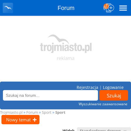
Forum
Rejestracja
|
Logowanie
Wyszukiwanie zaawansowane
»
»
»
Trojmiasto.pl
Forum
Sport
Sport
Nowy temat
Widok