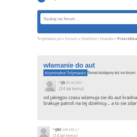
»
»
»
Trojmiasto.pl
Forum
Dzielnice i Osiedla
Przeróbk
włamanie do aut
Kryminalne Trójmiasto
Temat dostępny też na forum:
~ja
83.18.153.*
(14 lat temu)
od jakiegos czasu wlamuja sie do aut kradna r
brakuje patroli na tej dzielnicy... a to sie z
~pio
109.243.1.*
(14 lat temu)