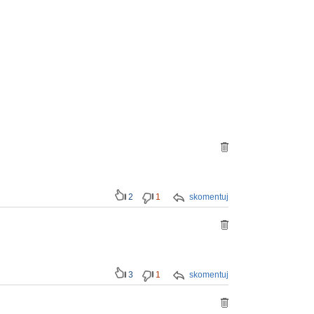
2
1
skomentuj
3
1
skomentuj