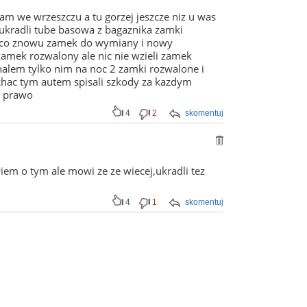
kam we wrzeszczu a tu gorzej jeszcze niz u was
 ukradli tube basowa z bagaznika zamki
o co znowu zamek do wymiany i nowy
amek rozwalony ale nic nie wzieli zamek
echalem tylko nim na noc 2 zamki rozwalone i
chac tym autem spisali szkody za kazdym
y prawo
4
2
skomentuj
wiem o tym ale mowi ze ze wiecej,ukradli tez
4
1
skomentuj