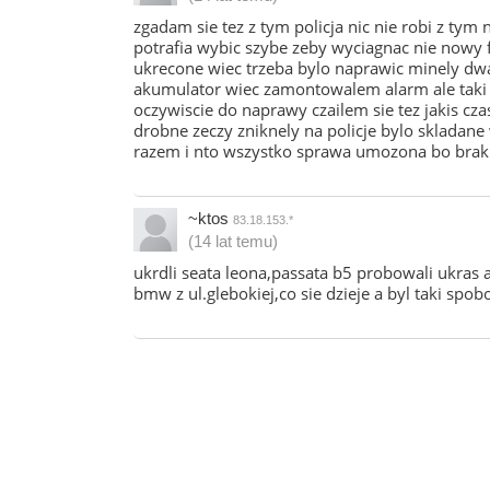
zgadam sie tez z tym policja nic nie robi z tym
potrafia wybic szybe zeby wyciagnac nie nowy 
ukrecone wiec trzeba bylo naprawic minely d
akumulator wiec zamontowalem alarm ale taki 
oczywiscie do naprawy czailem sie tez jakis cza
drobne zeczy zniknely na policje bylo skladan
razem i nto wszystko sprawa umozona bo brak
~ktos
83.18.153.*
(14 lat temu)
ukrdli seata leona,passata b5 probowali ukras a
bmw z ul.glebokiej,co sie dzieje a byl taki spobo