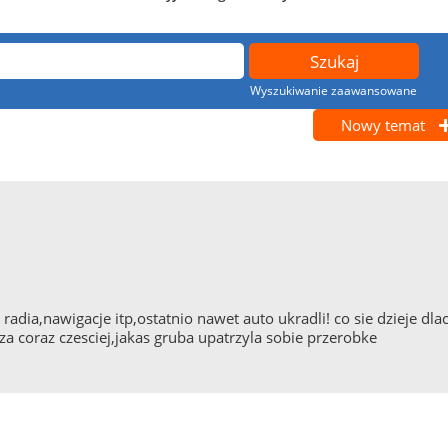
Wyszukiwanie zaawansowane
Nowy temat
a
adia,nawigacje itp,ostatnio nawet auto ukradli! co sie dzieje dlac
darza coraz czesciej,jakas gruba upatrzyla sobie przerobke