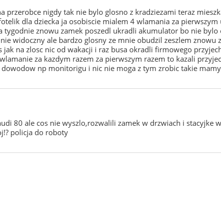
 na przerobce nigdy tak nie bylo glosno z kradziezami teraz miesz
fotelik dla dziecka ja osobiscie mialem 4 wlamania za pierwszym
wa tygodnie znowu zamek poszedl ukradli akumulator bo nie byl
nie widoczny ale bardzo glosny ze mnie obudzil zeszlem znowu z
s jak na zlosc nic od wakacji i raz busa okradli firmowego przyj
e wlamanie za kazdym razem za pierwszym razem to kazali przyje
 dowodow np monitorigu i nic nie moga z tym zrobic takie mam
udi 80 ale cos nie wyszlo,rozwalili zamek w drzwiach i stacyjke 
j!? policja do roboty