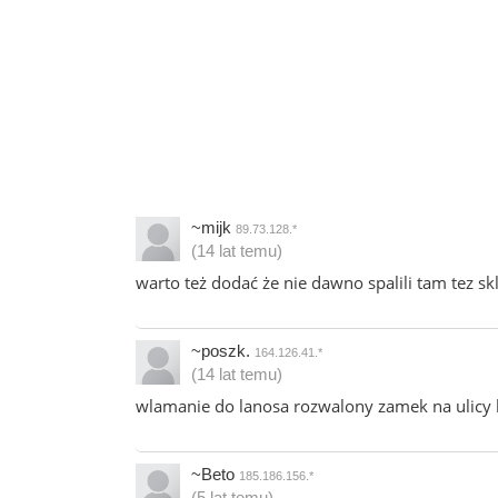
~mijk
89.73.128.*
(14 lat temu)
warto też dodać że nie dawno spalili tam tez skl
~poszk.
164.126.41.*
(14 lat temu)
wlamanie do lanosa rozwalony zamek na ulicy 
~Beto
185.186.156.*
(5 lat temu)