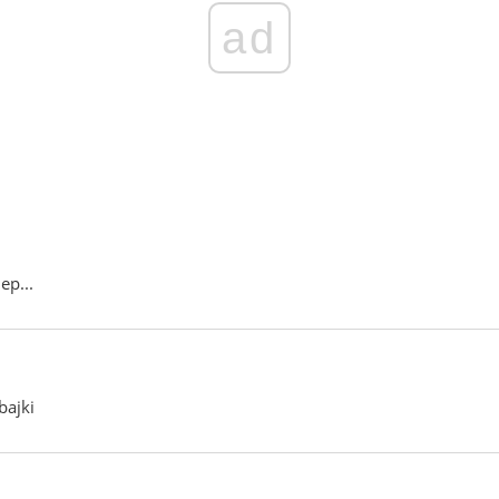
ad
ep...
bajki