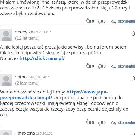
Miałam umówioną inną, tańszą, której w dzień przeprowadzki
cena wzrosła o 1/2. Z Avisem przeprowadzałam się już 2 razy i
zawsze byłam zadowolona.
0
0
skomentuj
~cecylka
83.26.161.*
(12 lat temu)
A nie lepiej poszukać przez jakie serwisy , bo na forum potem
tak jest że odpowiedź się dostaje sporo za późno
Np przez
http://clicktrans.pl/
0
0
skomentuj
~smajli
46.134.142.*
(2 lata temu)
Warto odezwać się do tej firmy:
https://www.japa-
przeprowadzki.com.pl/
Oni profesjonalnie podchodzą do
każdej przeprowadzki, mają świetną ekipę i odpowiednio
zabezpieczają wszystkie rzeczy, żeby bezpiecznie dojechały do
celu.
0
0
skomentuj
~maxtona
195.20.138.*