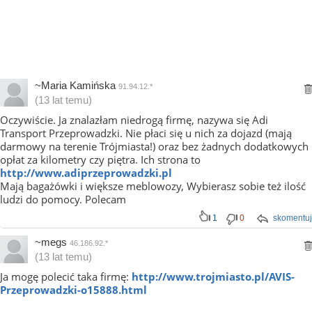
~Maria Kamińska
91.94.12.*
(13 lat temu)
Oczywiście. Ja znalazłam niedrogą firmę, nazywa się Adi
Transport Przeprowadzki. Nie płaci się u nich za dojazd (mają
darmowy na terenie Trójmiasta!) oraz bez żadnych dodatkowych
opłat za kilometry czy piętra. Ich strona to
http://www.adiprzeprowadzki.pl
Mają bagażówki i większe meblowozy, Wybierasz sobie też ilość
ludzi do pomocy. Polecam
1
0
skomentuj
~megs
46.186.92.*
(13 lat temu)
Ja mogę polecić taka firmę:
http://www.trojmiasto.pl/AVIS-
Przeprowadzki-o15888.html