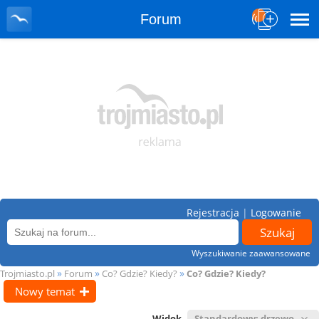
Forum
Rejestracja
|
Logowanie
Wyszukiwanie zaawansowane
»
»
»
Trojmiasto.pl
Forum
Co? Gdzie? Kiedy?
Co? Gdzie? Kiedy?
Nowy temat
Widok