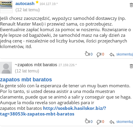
autocash
164.127.19.*
(12 lat temu)
Jeśli chcesz zaoszczędzić, wypożycz samochód dostawczy (np.
Renault Master Maxi) i przewieź sama, co potrzebujesz.
Ewentualnie zapłać komuś za pomoc w noszeniu. Rozwiązanie o
tyle lepsze od bagażówki, że samochód masz na cały dzień za
jedną cenę - niezależnie od liczby kursów, ilości przejechanych
kilometrów, itd.
0
0
skomentuj
~zapatos mbt baratos
27.159.226.*
(12 lat temu)
zapatos mbt baratos
la gente sólo con la esperanza de tener un muy buen momento.
Por lo tanto, si usted desea asistir a una moda muestran
claramente, puede que se animó a salir y conseguir que se haga.
Aunque la moda revela son agradables para ir
zapatos mbt baratos
http://sosbok.hasilskor.biz/?
tag=38053k-zapatos-mbt-baratos
0
0
skomentuj