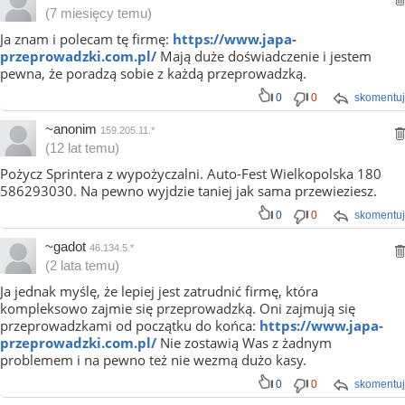
(7 miesięcy temu)
Ja znam i polecam tę firmę:
https://www.japa-
przeprowadzki.com.pl/
Mają duże doświadczenie i jestem
pewna, że poradzą sobie z każdą przeprowadzką.
0
0
skomentuj
~anonim
159.205.11.*
(12 lat temu)
Pożycz Sprintera z wypożyczalni. Auto-Fest Wielkopolska 180
586293030. Na pewno wyjdzie taniej jak sama przewieziesz.
0
0
skomentuj
~gadot
46.134.5.*
(2 lata temu)
Ja jednak myślę, że lepiej jest zatrudnić firmę, która
kompleksowo zajmie się przeprowadzką. Oni zajmują się
przeprowadzkami od początku do końca:
https://www.japa-
przeprowadzki.com.pl/
Nie zostawią Was z żadnym
problemem i na pewno też nie wezmą dużo kasy.
0
0
skomentuj