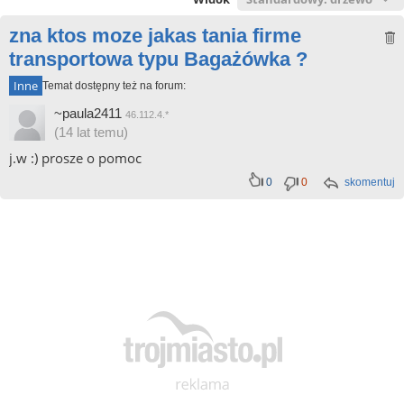
zna ktos moze jakas tania firme
transportowa typu Bagażówka ?
Inne
Temat dostępny też na forum:
~paula2411
46.112.4.*
(14 lat temu)
j.w :) prosze o pomoc
0
0
skomentuj