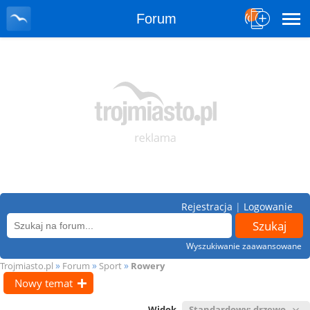
Forum
Rejestracja
|
Logowanie
Wyszukiwanie zaawansowane
»
»
»
Trojmiasto.pl
Forum
Sport
Rowery
Nowy temat
Widok