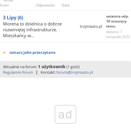
Temat
Autor
Odpowiedzi
Data
ostatnia odp.
3 Lipy
(6)
10 miesięcy
Morena to dzielnica o dobrze
trojmiasto.pl
temu
rozwiniętej infrastrukturze.
dodano: 7
Mieszkańcy w...
listopada 2022
oznacz jako przeczytane
1 użytkownik
Aktualnie na forum:
(1 gość)
|
Regulamin forum
Kontakt:
forum@trojmiasto.pl
ad