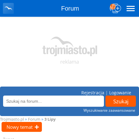
Forum
Rejestracja
|
Logowanie
Wyszukiwanie zaawansowane
»
»
Trojmiasto.pl
Forum
3 Lipy
Nowy temat