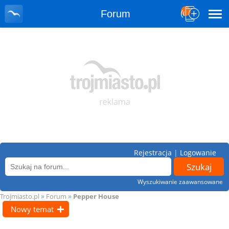
Forum
Rejestracja
|
Logowanie
Wyszukiwanie zaawansowane
»
»
Trojmiasto.pl
Forum
Pepper House
Nowy temat