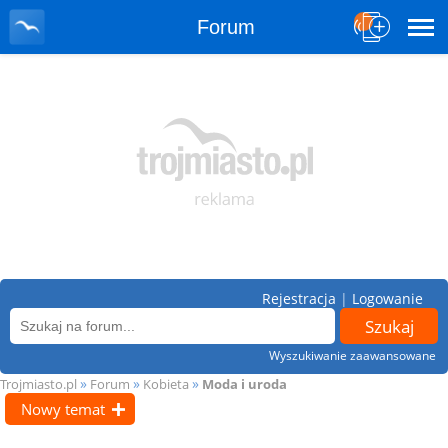
Forum
Rejestracja
|
Logowanie
Wyszukiwanie zaawansowane
»
»
»
Trojmiasto.pl
Forum
Kobieta
Moda i uroda
Nowy temat