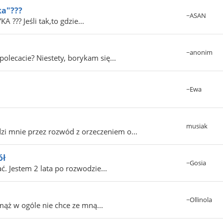
ka"???
~ASAN
??? Jeśli tak,to gdzie...
~anonim
olecacie? Niestety, borykam się...
~Ewa
musiak
i mnie przez rozwód z orzeczeniem o...
ół
~Gosia
ć. Jestem 2 lata po rozwodzie...
~Ollinola
ąż w ogóle nie chce ze mną...