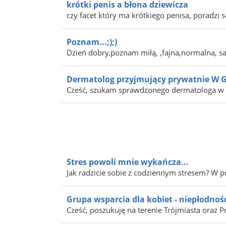
krótki penis a błona dziewicza
czy facet który ma krótkiego penisa, poradzi s
Poznam...;);)
Dzień dobry,poznam miłą, ,fajna,normalna, sa
Dermatolog przyjmujący prywatnie W Gd
Cześć, szukam sprawdzonego dermatologa w G
Stres powoli mnie wykańcza...
Jak radzicie sobie z codziennym stresem? W 
Grupa wsparcia dla kobiet - niepłodnoś
Cześć, poszukuję na terenie Trójmiasta oraz P