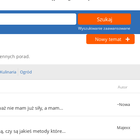
Wyszukiwanie zaawansowane
Nowy temat
 cennych porad.
Kulinaria
Ogród
Autor
~Nowa
aż nie mam już siły, a mam...
Majexx
, czy są jakieś metody które...