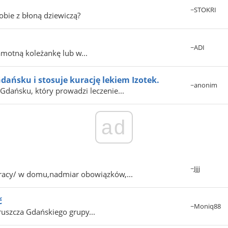
~STOKRI
obie z błoną dziewiczą?
~ADI
motną koleżankę lub w...
ańsku i stosuje kurację lekiem Izotek.
~anonim
dańsku, który prowadzi leczenie...
ad
~Jjjj
pracy/ w domu,nadmiar obowiązków,...
ć
~Moniq88
ruszcza Gdańskiego grupy...