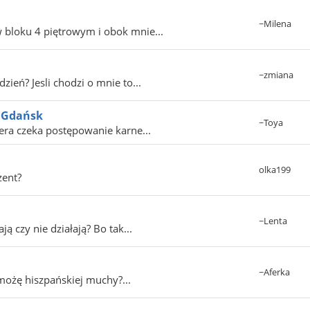
~Milena
 bloku 4 piętrowym i obok mnie...
~zmiana
zień? Jesli chodzi o mnie to...
 Gdańsk
~Toya
era czeka postępowanie karne...
olka199
zent?
~Lenta
ją czy nie działają? Bo tak...
~Aferka
możę hiszpańskiej muchy?...