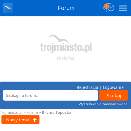
Forum
Rejestracja
|
Logowanie
Wyszukiwanie zaawansowane
»
»
Trojmiasto.pl
Forum
Brama Sopocka
Nowy temat