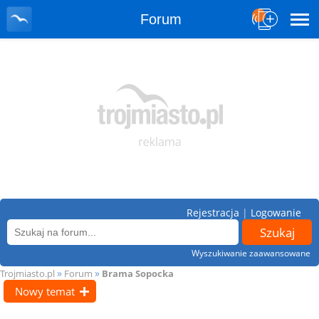
Forum
Rejestracja
|
Logowanie
Wyszukiwanie zaawansowane
»
»
Trojmiasto.pl
Forum
Brama Sopocka
Nowy temat