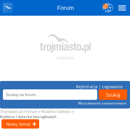
Forum
Rejestracja
|
Logowanie
Wyszukiwanie zaawansowane
»
»
»
Trojmiasto.pl
Forum
Rodzina i dziecko
Rodzina i dziecko bez ogłoszeń
Nowy temat