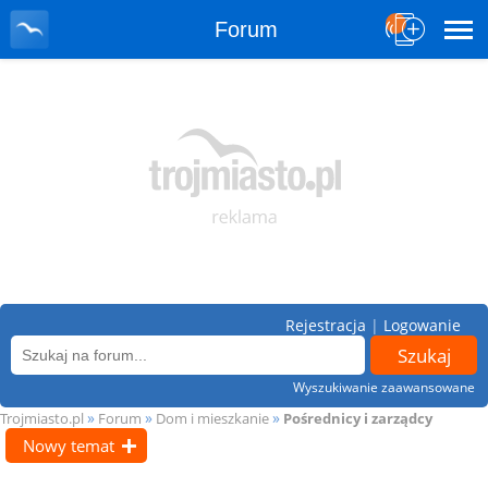
Forum
Rejestracja
|
Logowanie
Wyszukiwanie zaawansowane
»
»
»
Trojmiasto.pl
Forum
Dom i mieszkanie
Pośrednicy i zarządcy
Nowy temat