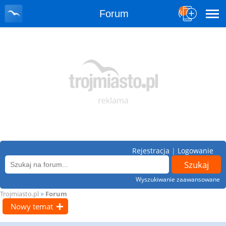
Forum
Rejestracja
|
Logowanie
Wyszukiwanie zaawansowane
»
Trojmiasto.pl
Forum
Nowy temat