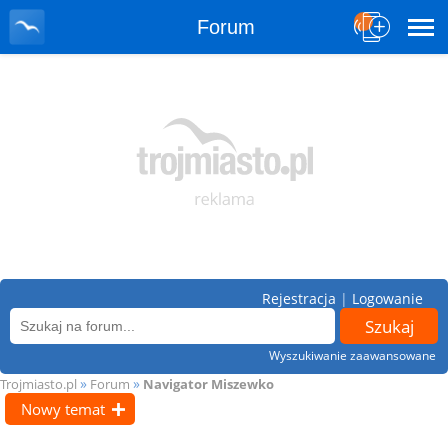
Forum
Rejestracja
|
Logowanie
Wyszukiwanie zaawansowane
»
»
Trojmiasto.pl
Forum
Navigator Miszewko
Nowy temat