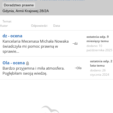
Doradztwo prawne
Gdynia, Armii Krajowej 28/2A
Temat
Autor
Odpowiedzi
Data
dz - ocena
ostatnia odp. 9
Kancelaria Mecenasa Michała Nowaka
miesięcy temu
~dz
świadczyła mi pomoc prawną w
dodano: 10
października 2025
sprawie...
ostatnia odp. 2
Ola - ocena
lata temu
Bardzo przyjemna i miła atmosfera.
~Ola
dodano: 26
Pogłębiłam swoją wiedzę.
stycznia 2024