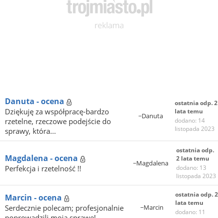
Danuta - ocena
ostatnia odp. 2
Dziękuję za współpracę-bardzo
lata temu
~Danuta
rzetelne, rzeczowe podejście do
dodano: 14
listopada 2023
sprawy, która...
ostatnia odp.
Magdalena - ocena
2 lata temu
~Magdalena
Perfekcja i rzetelność !!
dodano: 13
listopada 2023
ostatnia odp. 2
Marcin - ocena
lata temu
Serdecznie polecam; profesjonalnie
~Marcin
dodano: 11
poprowadzili moją sprawę!