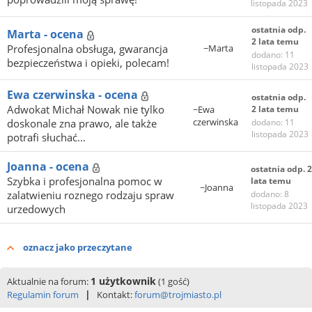
listopada 2023
ostatnia odp.
Marta - ocena
2 lata temu
Profesjonalna obsługa, gwarancja
~Marta
dodano: 11
bezpieczeństwa i opieki, polecam!
listopada 2023
Ewa czerwinska - ocena
ostatnia odp.
Adwokat Michał Nowak nie tylko
~Ewa
2 lata temu
czerwinska
doskonale zna prawo, ale także
dodano: 11
listopada 2023
potrafi słuchać...
Joanna - ocena
ostatnia odp. 2
Szybka i profesjonalna pomoc w
lata temu
~Joanna
zalatwieniu roznego rodzaju spraw
dodano: 8
listopada 2023
urzedowych
oznacz jako przeczytane
1 użytkownik
Aktualnie na forum:
(1 gość)
|
Regulamin forum
Kontakt:
forum@trojmiasto.pl