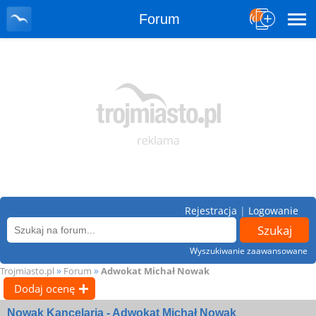
Forum
Rejestracja
|
Logowanie
Wyszukiwanie zaawansowane
»
»
Trojmiasto.pl
Forum
Adwokat Michał Nowak
Dodaj ocenę
Nowak Kancelaria - Adwokat Michał Nowak