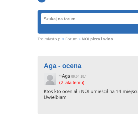
»
»
Trojmiasto.pl
Forum
NOI pizza i wino
Aga - ocena
~Aga
89.64.18.*
(2 lata temu)
Ktoś kto oceniał i NOI umieścił na 14 miejscu
Uwielbiam