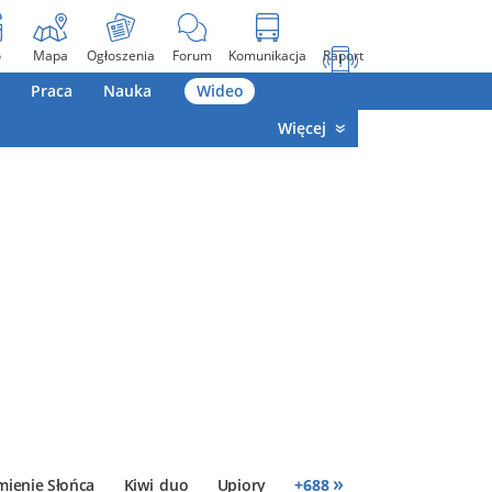
o
Mapa
Ogłoszenia
Forum
Komunikacja
Raport
Praca
Nauka
Wideo
Więcej
»
mienie Słońca
Kiwi_duo
Upiory
+
688