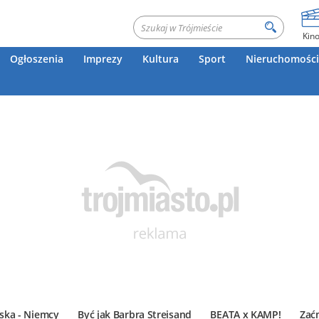
Kin
Ogłoszenia
Imprezy
Kultura
Sport
Nieruchomości
ska - Niemcy
Być jak Barbra Streisand
BEATA x KAMP!
Zać