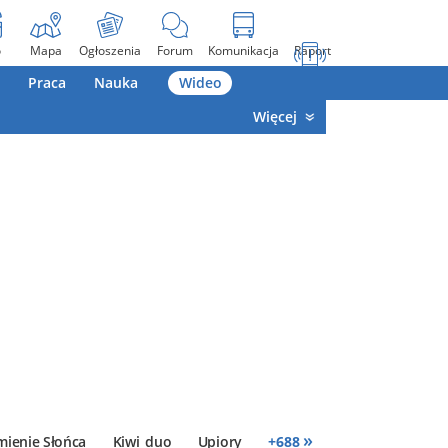
o
Mapa
Ogłoszenia
Forum
Komunikacja
Raport
Praca
Nauka
Wideo
Więcej
»
mienie Słońca
Kiwi_duo
Upiory
+
688