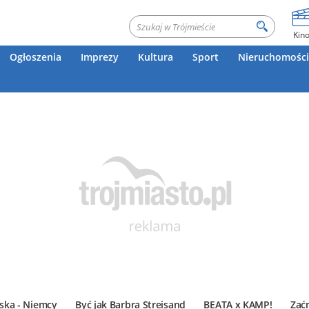
Kin
Ogłoszenia
Imprezy
Kultura
Sport
Nieruchomości
ska - Niemcy
Być jak Barbra Streisand
BEATA x KAMP!
Zać