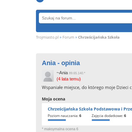
»
»
Trojmiasto.pl
Forum
Chrześcijańska Szkoła
Ania - opinia
~Ania
89.65.140.*
(4 lata temu)
Wspaniałe miejsce, do którego moje Dzieci c
Moja ocena
Chrześcijańska Szkoła Podstawowa i Prz
poziom nauczania:
6
zajęcia dodatkowe:
6
* maksymalna ocena 6