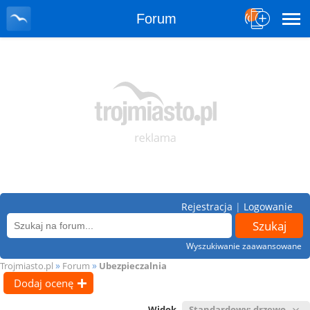
Forum
Rejestracja
|
Logowanie
Wyszukiwanie zaawansowane
»
»
Trojmiasto.pl
Forum
Ubezpieczalnia
Dodaj ocenę
Widok