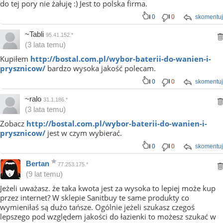
do tej pory nie żałuję :) Jest to polska firma.
0
0
skomentuj
~Tabli
95.41.152.*
(3 lata temu)
Kupiłem
http://bostal.com.pl/wybor-baterii-do-wanien-i-
prysznicow/
bardzo wysoka jakość polecam.
0
0
skomentuj
~ralo
31.1.186.*
(3 lata temu)
Zobacz
http://bostal.com.pl/wybor-baterii-do-wanien-i-
prysznicow/
jest w czym wybierać.
0
0
skomentuj
Bertan
77.253.175.*
(9 lat temu)
Jeżeli uważasz. że taka kwota jest za wysoka to lepiej może kup
przez internet? W sklepie Sanitbuy te same produkty co
wymieniłaś są dużo tańsze. Ogólnie jeżeli szukasz czegoś
lepszego pod względem jakości do łazienki to możesz szukać w