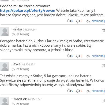
Podoba mi sie czarna armatura
https://bokaro.pl/oferty/rowan
Właśnie taka kupilismy i
bardzo fajnie wygląda, jest bardzo dobrej jakości, także polecam.
0
0
skomentuj
~nikka
188.147.34.*
(6 lat temu)
Porządne baterie do kuchni i łazienki mają w Sotbe, rzeczywiście
dobra marka. Też u nich kupowalismy i chwalę sobie. Styl
skandynawski, niby prostota, a jednak z klasa
0
0
skomentuj
~tokaj
46.204.23.*
(5 lat temu)
Też właśnie mamy z Sotbe, 5 lat gwarancji dali na baterię.
Sprawdza się świetnie, no i pasuje do wystroju łazienki. W końcu
znaleźliśmy odpowiednią baterię w stylu skandynawskim
0
0
skomentuj
~madziak
94.254.184.*
(5 lat temu)