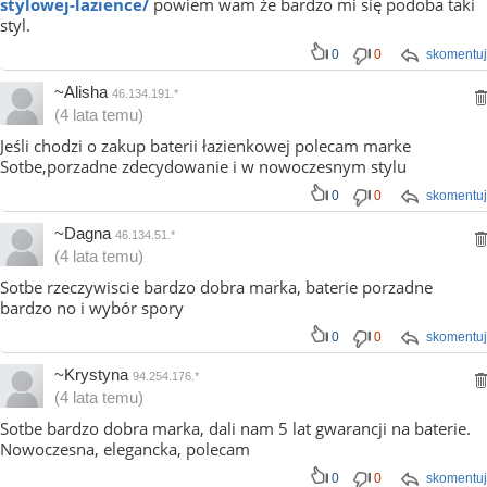
stylowej-lazience/
powiem wam że bardzo mi się podoba taki
styl.
0
0
skomentuj
~Alisha
46.134.191.*
(4 lata temu)
Jeśli chodzi o zakup baterii łazienkowej polecam marke
Sotbe,porzadne zdecydowanie i w nowoczesnym stylu
0
0
skomentuj
~Dagna
46.134.51.*
(4 lata temu)
Sotbe rzeczywiscie bardzo dobra marka, baterie porzadne
bardzo no i wybór spory
0
0
skomentuj
~Krystyna
94.254.176.*
(4 lata temu)
Sotbe bardzo dobra marka, dali nam 5 lat gwarancji na baterie.
Nowoczesna, elegancka, polecam
0
0
skomentuj