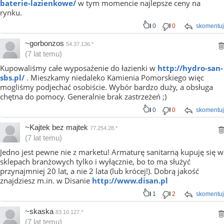
baterie-lazienkowe/
w tym momencie najlepsze ceny na
rynku.
0
0
skomentuj
~gorbonzos
54.37.136.*
(7 lat temu)
Kupowaliśmy całe wyposażenie do łazienki w
http://hydro-san-
sbs.pl/
. Mieszkamy niedaleko Kamienia Pomorskiego więc
mogliśmy podjechać osobiście. Wybór bardzo duży, a obsługa
chętna do pomocy. Generalnie brak zastrzeżeń ;)
0
0
skomentuj
~Kajtek bez majtek
77.254.28.*
(7 lat temu)
Jedno jest pewne nie z marketu! Armaturę sanitarną kupuję się w
sklepach branżowych tylko i wyłącznie, bo to ma służyć
przynajmniej 20 lat, a nie 2 lata (lub krócej!). Dobrą jakość
znajdziesz m.in. w Disanie
http://www.disan.pl
1
2
skomentuj
~skaska
83.10.127.*
(7 lat temu)