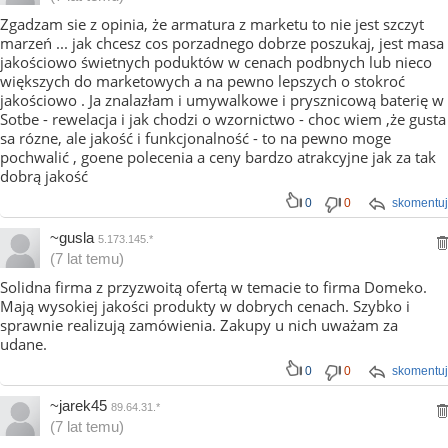
Zgadzam sie z opinia, że armatura z marketu to nie jest szczyt
marzeń ... jak chcesz cos porzadnego dobrze poszukaj, jest masa
jakościowo świetnych poduktów w cenach podbnych lub nieco
większych do marketowych a na pewno lepszych o stokroć
jakościowo . Ja znalazłam i umywalkowe i prysznicową baterię w
Sotbe - rewelacja i jak chodzi o wzornictwo - choc wiem ,że gusta
sa rózne, ale jakość i funkcjonalność - to na pewno moge
pochwalić , goene polecenia a ceny bardzo atrakcyjne jak za tak
dobrą jakość
0
0
skomentuj
~gusla
5.173.145.*
(7 lat temu)
Solidna firma z przyzwoitą ofertą w temacie to firma Domeko.
Mają wysokiej jakości produkty w dobrych cenach. Szybko i
sprawnie realizują zamówienia. Zakupy u nich uważam za
udane.
0
0
skomentuj
~jarek45
89.64.31.*
(7 lat temu)