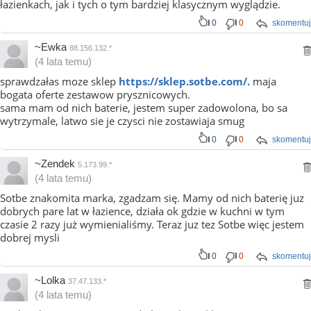
łazienkach, jak i tych o tym bardziej klasycznym wyglądzie.
0
0
skomentuj
~Ewka
88.156.132.*
(4 lata temu)
sprawdzałas moze sklep
https://sklep.sotbe.com/.
maja
bogata oferte zestawow prysznicowych.
sama mam od nich baterie, jestem super zadowolona, bo sa
wytrzymale, latwo sie je czysci nie zostawiaja smug
0
0
skomentuj
~Zendek
5.173.99.*
(4 lata temu)
Sotbe znakomita marka, zgadzam się. Mamy od nich baterię juz
dobrych pare lat w łazience, działa ok gdzie w kuchni w tym
czasie 2 razy już wymienialiśmy. Teraz juz tez Sotbe więc jestem
dobrej mysli
0
0
skomentuj
~Lolka
37.47.133.*
(4 lata temu)