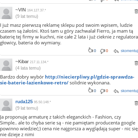
~VIN
164.127.37.*
(9 lat temu)
I już masz pierwszą reklamę sklepu pod swoim wpisem, ludzie
czasem są żałośni. Ktoś tam u góry zachwalał Fierro, ja mam tą
baterię tej firmy w kuchni, nie całe 2 lata i już cieknie z regulatora
głowicy, bateria do wymiany.
0
0
skomentuj
~Kibar
217.11.134.*
(4 lata temu)
Bardzo dobry wybór
http://niecierpliwy.pl/gdzie-sprawdza-
sie-baterie-lazienkowe-retro/
solidnie wykonana.
0
0
skomentuj
ruda125
95.50.148.*
(9 lat temu)
Ja proponuję armaturę z takich eleganckich - Fashion, czy
Simple.. ale to chyba serie są - nie pamiętam producenta google
powinno wiedzieć;) cena nie najgorsza a wyglądają super - nic się
nie dzieje z nimi