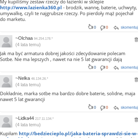
My kupiliśmy zestaw rzeczy do łazienki w sklepie
http://www.lazienka360.pl
- brodzik, wannę, baterie, uchwyty,
umywalkę, czyli te najgrubsze rzeczy. Po pierdoły mąż pojechał
do marketu.
0
0
skomentuj
~Olchaa
94.254.178.*
(4 lata temu)
Jak ma być armatura dobrej jakości zdecydowanie polecam
Sotbe. Nie ma lepszych , nawet na nie 5 lat gwarancji dają
0
0
skomentuj
~Nelka
46.134.26.*
(4 lata temu)
Dokładnie, marka sotbe ma bardzo dobre baterie, solidne, maja
nawet 5 lat gwarancji
0
0
skomentuj
~Lidka44
217.11.134.*
(4 lata temu)
Kupiłam
http://bedziecieplo.pl/jaka-bateria-sprawdzi-sie-w-