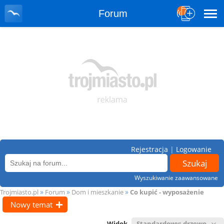
Forum
Rejestracja
|
Logowanie
Wyszukiwanie zaawansowane
»
»
»
Trojmiasto.pl
Forum
Dom i mieszkanie
Co kupić - wyposażenie
Nowy temat
Widok