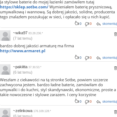
Ja stylowe baterie do mojej łazienki zamówiłem tutaj
https://sklep.sotbe.com/
Wymieniałem baterię prysznicową,
umywalkową i wannową. Są dobrej jakości, solidne, producenta
tego znalazłem poszukując w sieci, i opłacało się u nich kupić.
0
0
skomentuj
~wika97
83.28.236.*
(7 lat temu)
bardzo dobrej jakości armaturę ma firma
http://www.armaret.pl
0
0
skomentuj
~pakiitta
37.30.53.*
(6 lat temu)
Weszłam z ciekawości na tą stronke Sotbe, powiem szczerze
zachwycona jestem. bardzo ładne baterie, zamówiłam do
umywalki i do kuchni, styl skandynawski, ekonomiczne, proste a
takie nowoczesne i stylowe zarazem. I ceny korzystne
0
0
skomentuj
~zelinkowa
176.109.128.*
(6 lat temu)