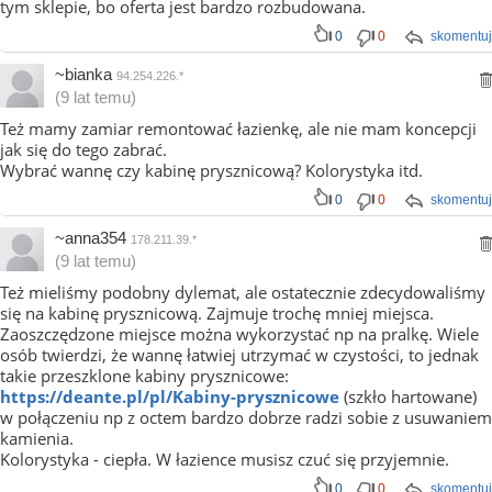
tym sklepie, bo oferta jest bardzo rozbudowana.
0
0
skomentuj
~bianka
94.254.226.*
(9 lat temu)
Też mamy zamiar remontować łazienkę, ale nie mam koncepcji
jak się do tego zabrać.
Wybrać wannę czy kabinę prysznicową? Kolorystyka itd.
0
0
skomentuj
~anna354
178.211.39.*
(9 lat temu)
Też mieliśmy podobny dylemat, ale ostatecznie zdecydowaliśmy
się na kabinę prysznicową. Zajmuje trochę mniej miejsca.
Zaoszczędzone miejsce można wykorzystać np na pralkę. Wiele
osób twierdzi, że wannę łatwiej utrzymać w czystości, to jednak
takie przeszklone kabiny prysznicowe:
https://deante.pl/pl/Kabiny-prysznicowe
(szkło hartowane)
w połączeniu np z octem bardzo dobrze radzi sobie z usuwaniem
kamienia.
Kolorystyka - ciepła. W łazience musisz czuć się przyjemnie.
0
0
skomentuj