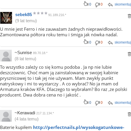
0
0
skomentuj
sebek85
91.189.216.*
(9 lat temu)
U mnie jest Ferro i nie zauważam żadnych nieprawidłowości.
Zamontowana półtora roku temu i śmiga jak nówka nadal.
0
0
skomentuj
~Sunrise
89.70.18.*
(8 lat temu)
To wszystko zależy co się komu podoba . Ja np nie lubie
deszczownic. Choć mam ją zainstalowaną w swojej kabinie
prysznicowej to i tak jej nie używam. Mam zwykły punkt
natryskowy i mi to wystarczy . A co wybrać? No ja mam od
Armatura kraków KFA. Dlaczego to wybrałam? Bo raz ,ze polski
producent. Dwa dobra cena no i jakość .
0
0
skomentuj
~Kerawadi
217.11.134.*
(4 lata temu)
Baterie kupiłem
http://perfectnails.pl/wysokogatunkowe-