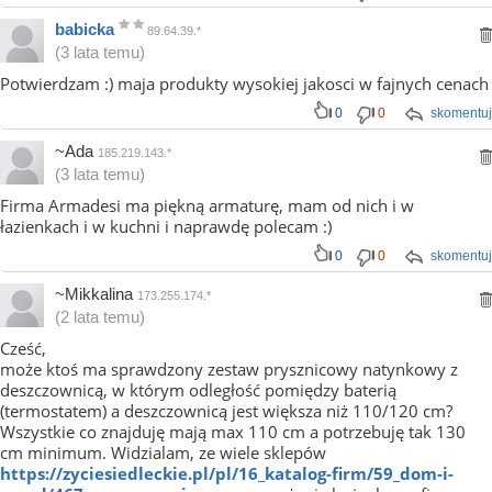
babicka
89.64.39.*
(3 lata temu)
Potwierdzam :) maja produkty wysokiej jakosci w fajnych cenach
0
0
skomentuj
~Ada
185.219.143.*
(3 lata temu)
Firma Armadesi ma piękną armaturę, mam od nich i w
łazienkach i w kuchni i naprawdę polecam :)
0
0
skomentuj
~Mikkalina
173.255.174.*
(2 lata temu)
Cześć,
może ktoś ma sprawdzony zestaw prysznicowy natynkowy z
deszczownicą, w którym odległość pomiędzy baterią
(termostatem) a deszczownicą jest większa niż 110/120 cm?
Wszystkie co znajduję mają max 110 cm a potrzebuję tak 130
cm minimum. Widzialam, ze wiele sklepów
https://zyciesiedleckie.pl/pl/16_katalog-firm/59_dom-i-