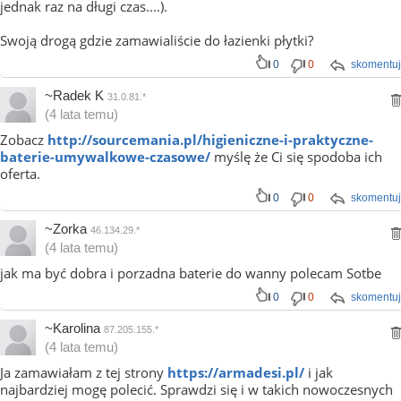
jednak raz na długi czas....).
Swoją drogą gdzie zamawialiście do łazienki płytki?
0
0
skomentuj
~Radek K
31.0.81.*
(4 lata temu)
Zobacz
http://sourcemania.pl/higieniczne-i-praktyczne-
baterie-umywalkowe-czasowe/
myślę że Ci się spodoba ich
oferta.
0
0
skomentuj
~Zorka
46.134.29.*
(4 lata temu)
jak ma być dobra i porzadna baterie do wanny polecam Sotbe
0
0
skomentuj
~Karolina
87.205.155.*
(4 lata temu)
Ja zamawiałam z tej strony
https://armadesi.pl/
i jak
najbardziej mogę polecić. Sprawdzi się i w takich nowoczesnych