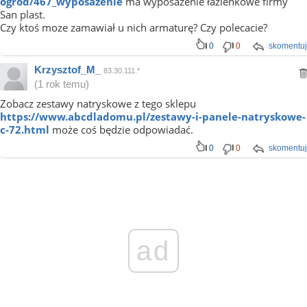
ogrod/467_wyposazenie
ma wyposażenie łazienkowe firmy
San plast.
Czy ktoś moze zamawiał u nich armaturę? Czy polecacie?
0
0
skomentuj
Krzysztof_M_
83.30.111.*
(1 rok temu)
Zobacz zestawy natryskowe z tego sklepu
https://www.abcdladomu.pl/zestawy-i-panele-natryskowe-
c-72.html
może coś będzie odpowiadać.
0
0
skomentuj
ad