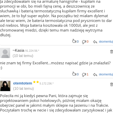
Ja zdecydowałam się na armaturę hansgrohe - kupiłam na
promocji w obi, bo mieli fajną cenę, a deszczownicę ze
słuchawką i baterią termostatyczną kupiłam firmy excellent i
wiem, że to był super wybór. Na początku też miałam dylemat
ale teraz wiem, że bateria termostatyczna pod prysznicem to dar
od niebios. Moja bateria kosztowała ok 1000zł, ale jest z
chromowanej miedzi, dzięki temu mam nadzieję wytrzyma
dłużej.
0
0
skomentuj
~Kasia
91.224.56.*
(10 lat temu)
nie znam tej firmy Excellent...możesz napisać gdzie ja znalazłaś?
:)
0
1
skomentuj
otemtotem
5.172.236.*
(10 lat temu)
Poleciła mi ją kiedyś pewna Pani, która zajmuje się
projektowaniem pokoi hotelowych, później miałam okazję
obejrzeć panel w jakimś małym sklepie na Jasieniu i na Trakcie.
Poczytałam trochę w necie i się zdecydowałam zaryzykować i jak