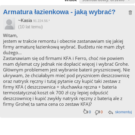
Armatura łazienkowa - jaką wybrać?
~Kasia
91.224.56.*
(10 lat temu)
Witam,
jestem w trakcie remontu i obecnie zastanawiam się jakiej
firmy armaturę łazienkową wybrać. Budżetu nie mam zbyt
dużego...
Zastanawiam się od firmami KFA i Ferro, choć nie powiem
mam dylemat czy jednak nie dopłacić więcej i wybrać Grohe.
Głównym problemem jest wybranie baterii prysznicowej. Nie
ukrywam, że chciałabym mieć pod prysznicem deszczownicę
oraz natrysk ręczny i tutaj pytanie czy kupić taki zestaw z
firmy KFA ( deszczownica + słuchawka ręczna + bateria
termostatyczna) koszt ok 700 zł czy lepiej odpuścić
deszczownicę i kupić zwykły natrysk ręczny z baterią ale z
firmy Grohe( ta sama cena co zestaw KFA)?
0
0
skomentuj