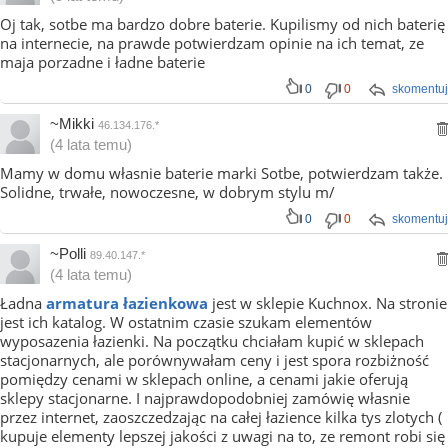
Oj tak, sotbe ma bardzo dobre baterie. Kupilismy od nich baterię
na internecie, na prawde potwierdzam opinie na ich temat, ze
maja porzadne i ładne baterie
0
0
skomentuj
~Mikki
46.134.176.*
(4 lata temu)
Mamy w domu własnie baterie marki Sotbe, potwierdzam także.
Solidne, trwałe, nowoczesne, w dobrym stylu m/
0
0
skomentuj
~Polli
89.40.147.*
(4 lata temu)
Ładna
armatura łazienkowa
jest w sklepie Kuchnox. Na stronie
jest ich katalog. W ostatnim czasie szukam elementów
wyposazenia łazienki. Na początku chciałam kupić w sklepach
stacjonarnych, ale porównywałam ceny i jest spora rozbiżność
pomiędzy cenami w sklepach online, a cenami jakie oferują
sklepy stacjonarne. I najprawdopodobniej zamówię własnie
przez internet, zaoszczedzając na całej łazience kilka tys zlotych (
kupuje elementy lepszej jakości z uwagi na to, ze remont robi się