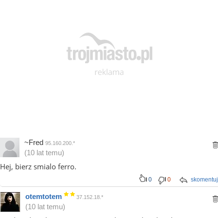
~Fred
95.160.200.*
(10 lat temu)
Hej, bierz smialo ferro.
0
0
skomentuj
otemtotem
37.152.18.*
(10 lat temu)