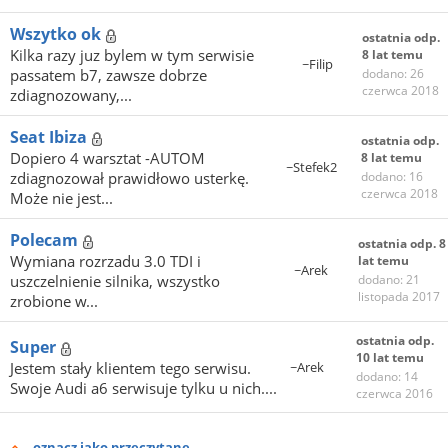
Wszytko ok
ostatnia odp.
Kilka razy juz bylem w tym serwisie
8 lat temu
~Filip
passatem b7, zawsze dobrze
dodano: 26
czerwca 2018
zdiagnozowany,...
Seat Ibiza
ostatnia odp.
Dopiero 4 warsztat -AUTOM
8 lat temu
~Stefek2
zdiagnozował prawidłowo usterkę.
dodano: 16
czerwca 2018
Może nie jest...
Polecam
ostatnia odp. 8
Wymiana rozrzadu 3.0 TDI i
lat temu
~Arek
uszczelnienie silnika, wszystko
dodano: 21
listopada 2017
zrobione w...
ostatnia odp.
Super
10 lat temu
Jestem stały klientem tego serwisu.
~Arek
dodano: 14
Swoje Audi a6 serwisuje tylku u nich....
czerwca 2016
oznacz jako przeczytane