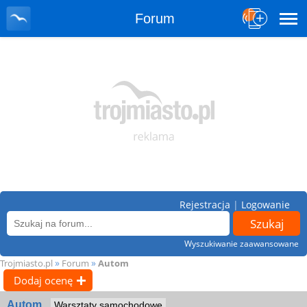
Forum
Rejestracja
|
Logowanie
Wyszukiwanie zaawansowane
»
»
Trojmiasto.pl
Forum
Autom
Dodaj ocenę
Autom
Warsztaty samochodowe