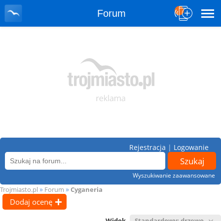
Forum
Rejestracja
|
Logowanie
Wyszukiwanie zaawansowane
»
»
Trojmiasto.pl
Forum
Cyganeria
Dodaj ocenę
Widok