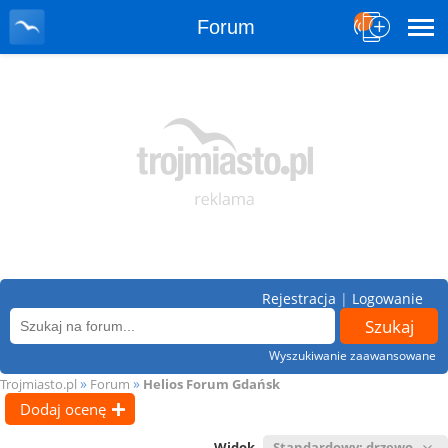
Forum
Rejestracja
|
Logowanie
Wyszukiwanie zaawansowane
»
»
Trojmiasto.pl
Forum
Helios Forum Gdańsk
Dodaj ocenę
Widok