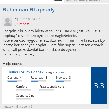
Bohemian Rhapsody
~janusz
89.64.53.*
(7 lat temu)
Specjalnie kupiłem bilety w sali nr 8 DREAM ( sztuka 31zł z
dopłatą ) czyli miało być lepsze nagłośnienie.
Fotele bardzo wygodne lecz dzwięk ....hmm.....w krewetce był
lepszy bez żadnych dopłat - Sam film super , lecz ten dzwięk
w tej sali pozostawiał bardzo dużo do życzenie .
Czuję duży niedosyt .
Moja ocena
Helios Forum Gdańsk
kategoria:
Kina
obsługa:
4
repertuar:
3
nowości:
3
3.3
komfort:
-
przystępność cen:
-
ocena ogólna:
-
* maksymalna ocena 6