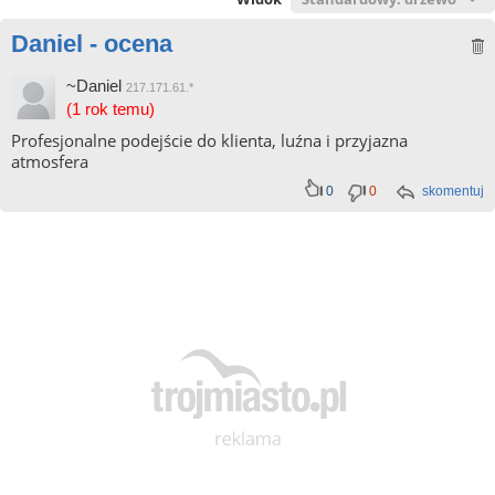
Daniel - ocena
~Daniel
217.171.61.*
(1 rok temu)
Profesjonalne podejście do klienta, luźna i przyjazna
atmosfera
0
0
skomentuj