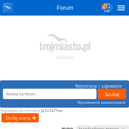
Forum
Rejestracja
|
Logowanie
Wyszukiwanie zaawansowane
»
»
Trojmiasto.pl
Forum
JaTuTaTToo
Dodaj ocenę
Widok