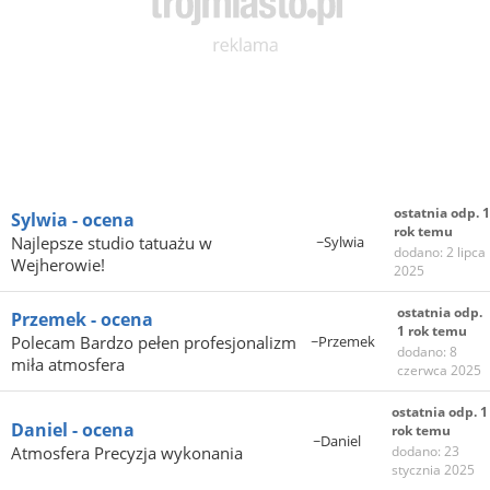
ostatnia odp. 1
Sylwia - ocena
rok temu
Najlepsze studio tatuażu w
~Sylwia
dodano: 2 lipca
Wejherowie!
2025
ostatnia odp.
Przemek - ocena
1 rok temu
Polecam Bardzo pełen profesjonalizm
~Przemek
dodano: 8
miła atmosfera
czerwca 2025
ostatnia odp. 1
Daniel - ocena
rok temu
~Daniel
Atmosfera Precyzja wykonania
dodano: 23
stycznia 2025