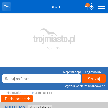
Forum
Rejestracja
|
Logowanie
Wyszukiwanie zaawansowane
»
»
Trojmiasto.pl
Forum
JaTuTaTToo
Dodaj ocenę
JaTuTaTToo
Studia tatuaży