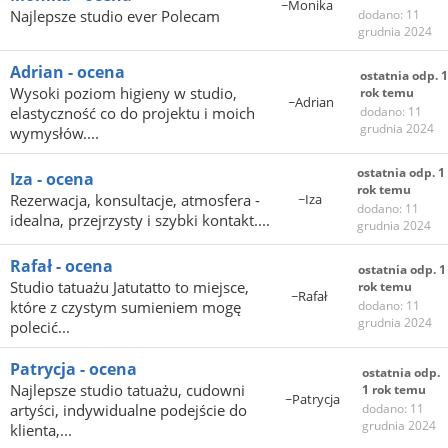
~Monika
Najlepsze studio ever Polecam
dodano: 11
grudnia 2024
Adrian - ocena
ostatnia odp. 1
Wysoki poziom higieny w studio,
rok temu
~Adrian
elastyczność co do projektu i moich
dodano: 11
grudnia 2024
wymysłów....
ostatnia odp. 1
Iza - ocena
rok temu
Rezerwacja, konsultacje, atmosfera -
~Iza
dodano: 11
idealna, przejrzysty i szybki kontakt....
grudnia 2024
Rafał - ocena
ostatnia odp. 1
Studio tatuażu Jatutatto to miejsce,
rok temu
~Rafał
które z czystym sumieniem mogę
dodano: 11
grudnia 2024
polecić...
Patrycja - ocena
ostatnia odp.
Najlepsze studio tatuażu, cudowni
1 rok temu
~Patrycja
artyści, indywidualne podejście do
dodano: 11
grudnia 2024
klienta,...