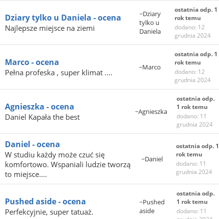
ostatnia odp. 1
~Dziary
Dziary tylko u Daniela - ocena
rok temu
tylko u
Najlepsze miejsce na ziemi ️
dodano: 12
Daniela
grudnia 2024
ostatnia odp. 1
Marco - ocena
rok temu
~Marco
Pełna profeska , super klimat ....
dodano: 12
grudnia 2024
ostatnia odp.
Agnieszka - ocena
1 rok temu
~Agnieszka
Daniel Kapała the best
dodano: 11
grudnia 2024
Daniel - ocena
ostatnia odp. 1
W studiu każdy może czuć się
rok temu
~Daniel
komfortowo. Wspaniali ludzie tworzą
dodano: 11
grudnia 2024
to miejsce....
ostatnia odp.
Pushed aside - ocena
~Pushed
1 rok temu
aside
Perfekcyjnie, super tatuaż.
dodano: 11