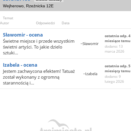
Wejherowo, Rzeźnicka 12E
Temat
Autor
Odpowiedzi
Data
Sławomir - ocena
ostatnia odp. 4
Świetne miejsce i przede wszystkim
miesiące temu
~Sławomir
świetni artyści. To jakie dzielo
dodano: 13
marca 2026
sztuki...
Izabela - ocena
ostatnia odp. 5
Jestem zachwycona efektem! Tatuaż
miesięcy temu
~Izabela
został wykonany z ogromną
dodano: 9
lutego 2026
starannością i...