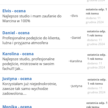
grudnia 2024
ostatnia odp. 1
Elvis - ocena
rok temu
Najlepsze studio i mam zaufanie do
~Elvis
dodano: 11
Marcina w 100%
grudnia 2024
ostatnia odp.
Daniel - ocena
1 rok temu
Profesjonalne podejście do klienta,
~Daniel
dodano: 11
luźna i przyjazna atmosfera
grudnia 2024
Karolina - ocena
ostatnia odp.
Najlepsze studio, profesjonalne
1 rok temu
~Karolina
podejście, mistrzowie w swoim
dodano: 11
grudnia 2024
fachu!!! Jak...
Justyna - ocena
ostatnia odp.
Korzystałam już niejednokrotnie,
1 rok temu
~Justyna
zawsze tak samo wychodze
dodano: 11
grudnia 2024
zadowolona....
ostatnia odp. 1
Monika - ocena
rok temu