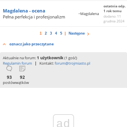
ostatnia odp.
Magdalena - ocena
1 rok temu
~Magdalena
Pełna perfekcja i profesjonalizm
dodano: 11
grudnia 2024
1
2
3
4
5
Następne
oznacz jako przeczytane
1 użytkownik
Aktualnie na forum:
(1 gość)
|
Regulamin forum
Kontakt:
forum@trojmiasto.pl
93
92
postów
wątków
ad