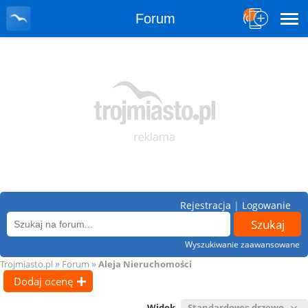
Forum
Rejestracja
|
Logowanie
Wyszukiwanie zaawansowane
»
»
Trojmiasto.pl
Forum
Aleja Nieruchomości
Dodaj ocenę
Widok