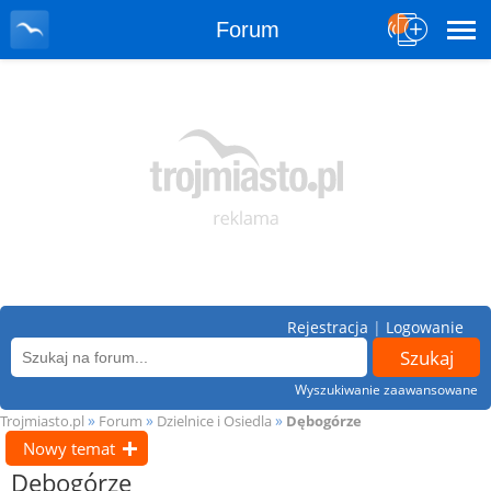
Forum
Rejestracja
|
Logowanie
Wyszukiwanie zaawansowane
»
»
»
Trojmiasto.pl
Forum
Dzielnice i Osiedla
Dębogórze
Nowy temat
Dębogórze