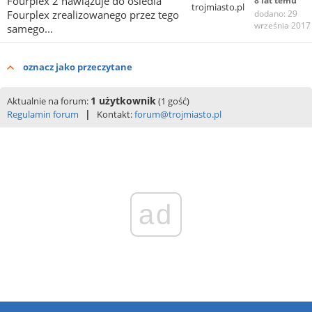
Fourplex 2 nawiązuje do osiedla
8 lat temu
trojmiasto.pl
Fourplex zrealizowanego przez tego
dodano: 29
września 2017
samego...
oznacz jako przeczytane
1 użytkownik
Aktualnie na forum:
(1 gość)
|
Regulamin forum
Kontakt:
forum@trojmiasto.pl
ad