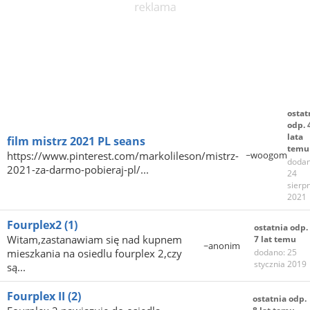
ostat
odp. 
lata
film mistrz 2021 PL seans
temu
https://www.pinterest.com/markolileson/mistrz-
~woogom
dodan
2021-za-darmo-pobieraj-pl/...
24
sierp
2021
Fourplex2
(1)
ostatnia odp.
Witam,zastanawiam się nad kupnem
7 lat temu
~anonim
mieszkania na osiedlu fourplex 2,czy
dodano: 25
stycznia 2019
są...
Fourplex II
(2)
ostatnia odp.