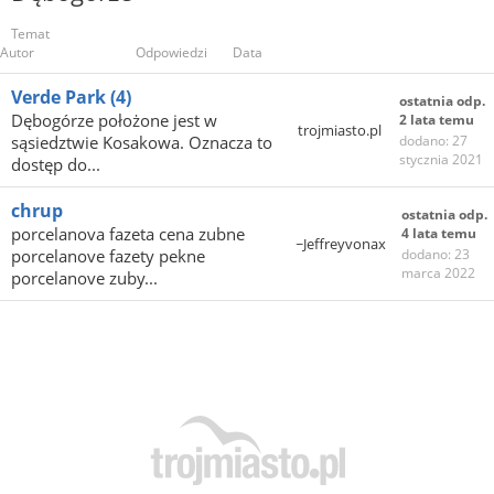
Temat
Autor
Odpowiedzi
Data
Verde Park
(4)
ostatnia odp.
Dębogórze położone jest w
2 lata temu
trojmiasto.pl
sąsiedztwie Kosakowa. Oznacza to
dodano: 27
stycznia 2021
dostęp do...
chrup
ostatnia odp.
porcelanova fazeta cena zubne
4 lata temu
~Jeffreyvonax
porcelanove fazety pekne
dodano: 23
marca 2022
porcelanove zuby...