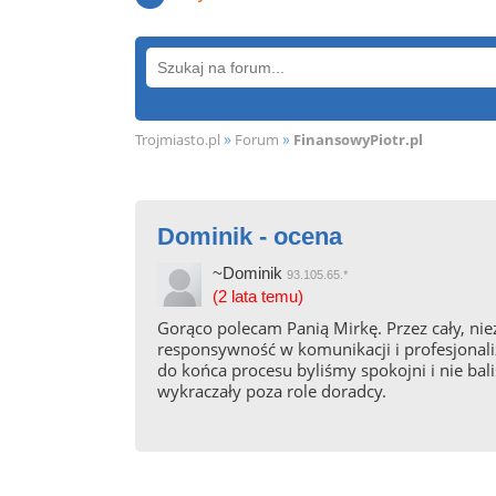
»
»
Trojmiasto.pl
Forum
FinansowyPiotr.pl
Dominik - ocena
~Dominik
93.105.65.*
(2 lata temu)
Gorąco polecam Panią Mirkę. Przez cały, n
responsywność w komunikacji i profesjonali
do końca procesu byliśmy spokojni i nie bal
wykraczały poza role doradcy.