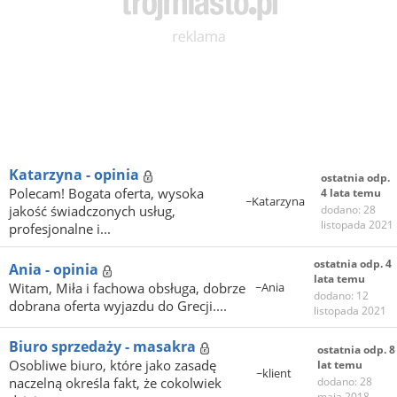
Katarzyna - opinia
ostatnia odp.
Polecam! Bogata oferta, wysoka
4 lata temu
~Katarzyna
jakość świadczonych usług,
dodano: 28
listopada 2021
profesjonalne i...
ostatnia odp. 4
Ania - opinia
lata temu
Witam, Miła i fachowa obsługa, dobrze
~Ania
dodano: 12
dobrana oferta wyjazdu do Grecji....
listopada 2021
Biuro sprzedaży - masakra
ostatnia odp. 8
Osobliwe biuro, które jako zasadę
lat temu
~klient
naczelną określa fakt, że cokolwiek
dodano: 28
maja 2018