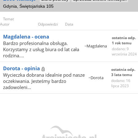
Gdynia, Świętojańska 105
Temat
Autor
Odpowiedzi
Data
Magdalena - ocena
ostatnia odp.
Bardzo profesionalna obsługa.
1 rok temu
~Magdalena
Korzystamy z usług biura od lat cała
dodano: 9
września 2024
rodzina....
Dorota - opinia
ostatnia odp.
Wycieczka dobrana idealnie pod nasze
3 lata temu
~Dorota
oczekiwania. Jesteśmy bardzo
dodano: 16
lipca 2023
zadowoleni...