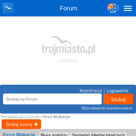
Forum
Rejestracja
|
Logowanie
Wyszukiwanie zaawansowane
»
»
Trojmiasto.pl
Forum
Ecco Wakacje
Dodaj ocenę
Ecco Wakacje
Biura podróży
Sprzedaż biletów lotniczych