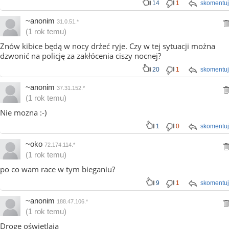
14
1
skomentuj
~anonim
31.0.51.*
(1 rok temu)
Znów kibice będą w nocy drżeć ryje. Czy w tej sytuacji można
dzwonić na policję za zakłócenia ciszy nocnej?
20
1
skomentuj
~anonim
37.31.152.*
(1 rok temu)
Nie mozna :-)
1
0
skomentuj
~oko
72.174.114.*
(1 rok temu)
po co wam race w tym bieganiu?
9
1
skomentuj
~anonim
188.47.106.*
(1 rok temu)
Drogę oświetlają