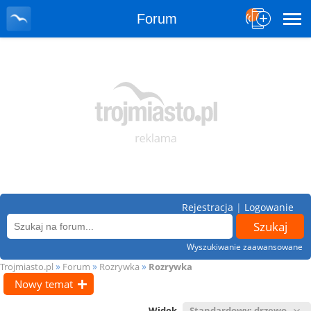
Forum
Rejestracja
|
Logowanie
Wyszukiwanie zaawansowane
»
»
»
Trojmiasto.pl
Forum
Rozrywka
Rozrywka
Nowy temat
Widok