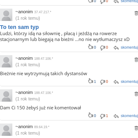
0
0
skomentuj
~anonim
37.47.217.*
(1 rok temu)
To ten sam typ
Ludzi, którzy idą na siłownię , płacą i jeżdżą na rowerze
stacjonarnym lub biegają na bieżni ...no nie wytłumaczysz xD
0
0
skomentuj
~anonim
188.47.106.*
(1 rok temu)
Bieżnie nie wytrzymują takich dystansów
1
0
skomentuj
~anonim
188.47.106.*
(1 rok temu)
Dam Ci 150 żebyś już nie komentował
0
1
skomentuj
~anonim
89.64.19.*
(1 rok temu)