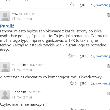
0
0
skomentuj
~w.
109.241.182.*
(1 rok temu)
Paraliż
I znowu miasto będzie zablokowane z każdej strony bo kilka
osób chce pobiegać po asfalcie. To jest jaka paranoja. Czemu nie
można tego typu imprez organizować w TPK to takie fajne
tereny. Zarząd Miasta jak zwykle wielkie gratulacje za rozsądne
decyzje
10
2
skomentuj
~anonim
188.47.106.*
(1 rok temu)
A przeczytałeś chociaż to co komentujesz misiu kwadratowy?
0
0
skomentuj
~anonim
104.28.131.*
(1 rok temu)
Czytać mama nie nauczyła ?