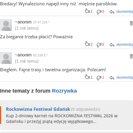
Biedacy! Wynaleziono napęd inny niż`mięśnie parobków.
1
0
skomentuj
~anonim
37.47.214.*
(1 rok temu)
Za bieganie trzeba płacić? Poważnie
2
0
skomentuj
~anonim
93.159.5.*
(1 rok temu)
Biegłem. Fajne trasy i świetna organizacja. Polecam!
1
1
skomentuj
Inne tematy z forum
Rozrywka
Rockowizna Festiwal Gdańsk
(9 odpowiedzi)
Kup 2-dniowy karnet na ROCKOWIZNA FESTIWAL 2026 w
Gdańsku i przeżyj piątą edycję wyjątkowego...