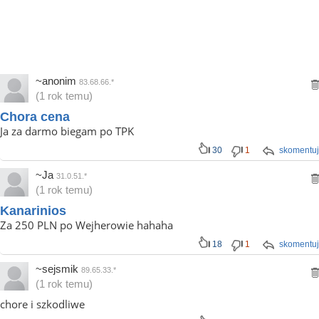
~anonim
83.68.66.*
(1 rok temu)
Chora cena
Ja za darmo biegam po TPK
30
1
skomentuj
~Ja
31.0.51.*
(1 rok temu)
Kanarinios
Za 250 PLN po Wejherowie hahaha
18
1
skomentuj
~sejsmik
89.65.33.*
(1 rok temu)
chore i szkodliwe