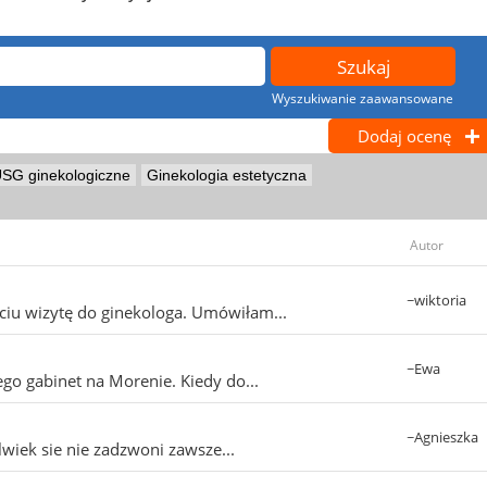
Wyszukiwanie zaawansowane
Dodaj ocenę
SG ginekologiczne
Ginekologia estetyczna
Autor
~wiktoria
iu wizytę do ginekologa. Umówiłam...
~Ewa
ego gabinet na Morenie. Kiedy do...
~Agnieszka
wiek sie nie zadzwoni zawsze...