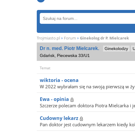
»
»
Trojmiasto.pl
Forum
Ginekolog dr P. Mielcarek
Dr n. med. Piotr Mielcarek.
Ginekolodzy
U
Gdańsk, Piecewska 33/U1
Temat
wiktoria - ocena
W 2022 wybrałam się na swoją pierwszą w życ
Ewa - opinia
Szczerze polecam doktora Piotra Mielcarka i j
Cudowny lekarz
Pan doktor jest cudownym lekarzem kiedy kol