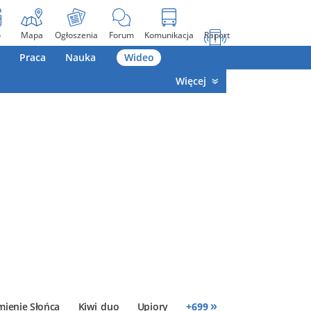
o
Mapa
Ogłoszenia
Forum
Komunikacja
Raport
Praca
Nauka
Wideo
Więcej
»
mienie Słońca
Kiwi_duo
Upiory
+
699