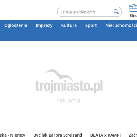
Kin
Ogłoszenia
Imprezy
Kultura
Sport
Nieruchomości
ska - Niemcy
Być jak Barbra Streisand
BEATA x KAMP!
Zać