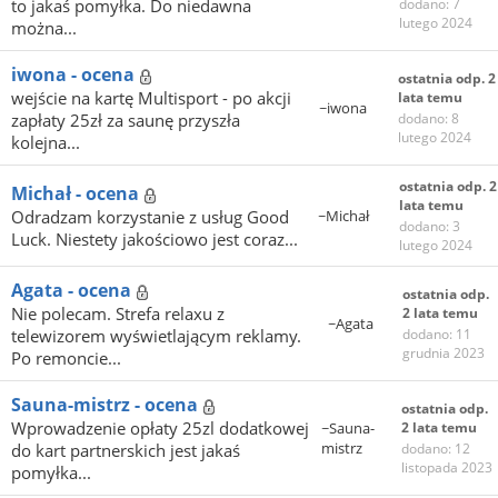
to jakaś pomyłka. Do niedawna
dodano: 7
lutego 2024
można...
iwona - ocena
ostatnia odp. 2
wejście na kartę Multisport - po akcji
lata temu
~iwona
zapłaty 25zł za saunę przyszła
dodano: 8
lutego 2024
kolejna...
ostatnia odp. 2
Michał - ocena
lata temu
Odradzam korzystanie z usług Good
~Michał
dodano: 3
Luck. Niestety jakościowo jest coraz...
lutego 2024
Agata - ocena
ostatnia odp.
Nie polecam. Strefa relaxu z
2 lata temu
~Agata
telewizorem wyświetlającym reklamy.
dodano: 11
grudnia 2023
Po remoncie...
Sauna-mistrz - ocena
ostatnia odp.
Wprowadzenie opłaty 25zl dodatkowej
~Sauna-
2 lata temu
mistrz
do kart partnerskich jest jakaś
dodano: 12
listopada 2023
pomyłka...