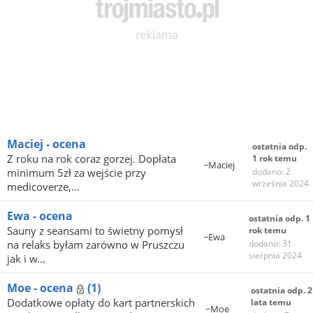
Maciej - ocena
ostatnia odp.
Z roku na rok coraz gorzej. Dopłata
1 rok temu
~Maciej
minimum 5zł za wejście przy
dodano: 2
września 2024
medicoverze,...
Ewa - ocena
ostatnia odp. 1
Sauny z seansami to świetny pomysł
rok temu
~Ewa
na relaks byłam zarówno w Pruszczu
dodano: 31
sierpnia 2024
jak i w...
Moe - ocena
(1)
ostatnia odp. 2
Dodatkowe opłaty do kart partnerskich
lata temu
~Moe