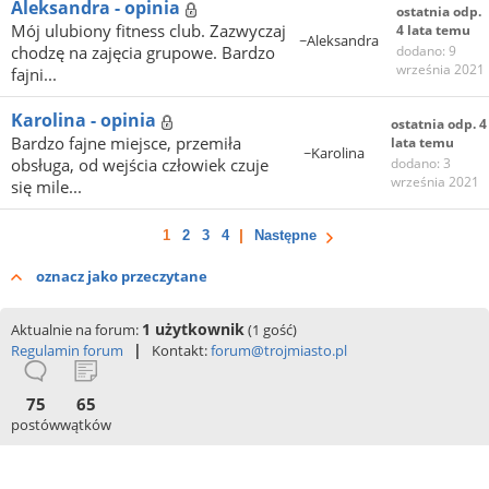
Aleksandra - opinia
ostatnia odp.
Mój ulubiony fitness club. Zazwyczaj
4 lata temu
~Aleksandra
chodzę na zajęcia grupowe. Bardzo
dodano: 9
września 2021
fajni...
Karolina - opinia
ostatnia odp. 4
Bardzo fajne miejsce, przemiła
lata temu
~Karolina
obsługa, od wejścia człowiek czuje
dodano: 3
września 2021
się mile...
1
2
3
4
Następne
oznacz jako przeczytane
1 użytkownik
Aktualnie na forum:
(1 gość)
|
Regulamin forum
Kontakt:
forum@trojmiasto.pl
75
65
postów
wątków