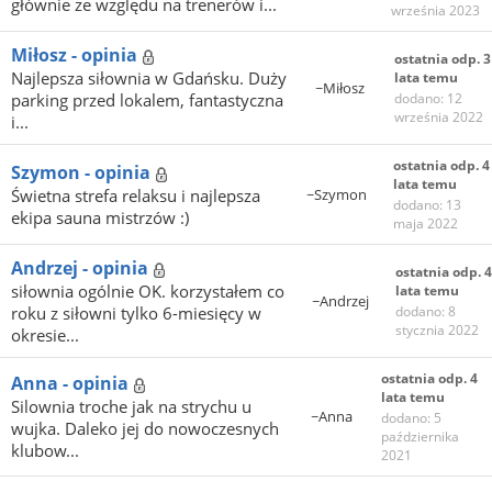
głównie ze względu na trenerów i...
września 2023
Miłosz - opinia
ostatnia odp. 3
Najlepsza siłownia w Gdańsku. Duży
lata temu
~Miłosz
parking przed lokalem, fantastyczna
dodano: 12
września 2022
i...
ostatnia odp. 4
Szymon - opinia
lata temu
Świetna strefa relaksu i najlepsza
~Szymon
dodano: 13
ekipa sauna mistrzów :)
maja 2022
Andrzej - opinia
ostatnia odp. 4
siłownia ogólnie OK. korzystałem co
lata temu
~Andrzej
roku z siłowni tylko 6-miesięcy w
dodano: 8
stycznia 2022
okresie...
ostatnia odp. 4
Anna - opinia
lata temu
Silownia troche jak na strychu u
~Anna
dodano: 5
wujka. Daleko jej do nowoczesnych
października
klubow...
2021