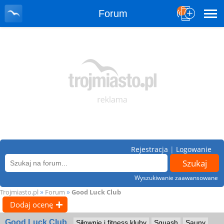
Forum
Rejestracja
|
Logowanie
Wyszukiwanie zaawansowane
»
»
Trojmiasto.pl
Forum
Good Luck Club
Dodaj ocenę
Good Luck Club
Siłownie i fitness kluby
Squash
Sauny