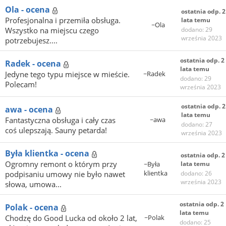
Ola - ocena
ostatnia odp. 2
Profesjonalna i przemiła obsługa.
lata temu
~Ola
Wszystko na miejscu czego
dodano: 29
września 2023
potrzebujesz....
ostatnia odp. 2
Radek - ocena
lata temu
Jedyne tego typu miejsce w mieście.
~Radek
dodano: 29
Polecam!
września 2023
ostatnia odp. 2
awa - ocena
lata temu
Fantastyczna obsługa i cały czas
~awa
dodano: 27
coś ulepszają. Sauny petarda!
września 2023
Była klientka - ocena
ostatnia odp. 2
Ogromny remont o którym przy
~Była
lata temu
klientka
podpisaniu umowy nie było nawet
dodano: 26
września 2023
słowa, umowa...
ostatnia odp. 2
Polak - ocena
lata temu
Chodzę do Good Lucka od około 2 lat,
~Polak
dodano: 25