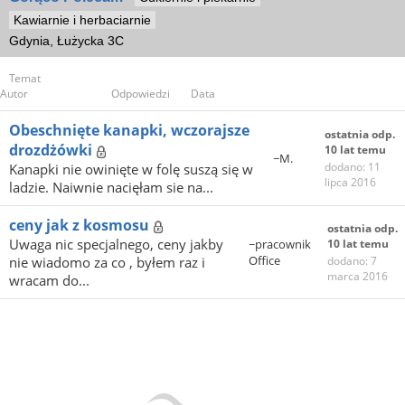
Kawiarnie i herbaciarnie
Gdynia, Łużycka 3C
Temat
Autor
Odpowiedzi
Data
Obeschnięte kanapki, wczorajsze
ostatnia odp.
drozdżówki
10 lat temu
~M.
dodano: 11
Kanapki nie owinięte w folę suszą się w
lipca 2016
ladzie. Naiwnie nacięłam sie na...
ceny jak z kosmosu
ostatnia odp.
Uwaga nic specjalnego, ceny jakby
~pracownik
10 lat temu
Office
nie wiadomo za co , byłem raz i
dodano: 7
marca 2016
wracam do...