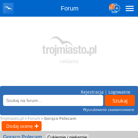
Forum
Rejestracja
|
Logowanie
Wyszukiwanie zaawansowane
»
»
Trojmiasto.pl
Forum
Gorąco Polecam
Dodaj ocenę
Gorąco Polecam
Cukiernie i piekarnie