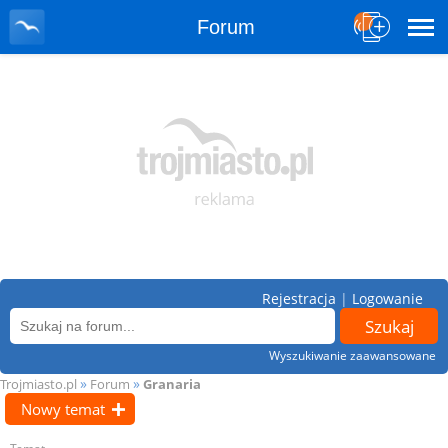
Forum
Rejestracja
|
Logowanie
Wyszukiwanie zaawansowane
»
»
Trojmiasto.pl
Forum
Granaria
Nowy temat