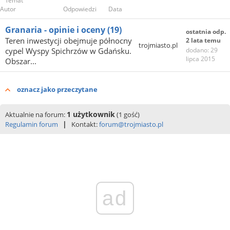
Temat
Autor
Odpowiedzi
Data
Granaria - opinie i oceny
(19)
ostatnia odp.
Teren inwestycji obejmuje północny
2 lata temu
trojmiasto.pl
cypel Wyspy Spichrzów w Gdańsku.
dodano: 29
lipca 2015
Obszar...
oznacz jako przeczytane
1 użytkownik
Aktualnie na forum:
(1 gość)
|
Regulamin forum
Kontakt:
forum@trojmiasto.pl
ad