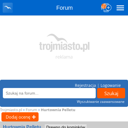
Forum
Rejestracja
|
Logowanie
Wyszukiwanie zaawansowane
»
»
Trojmiasto.pl
Forum
Hurtownia Pelletu
Dodaj ocenę
Hurtownia Pelletu
Drewno do kominków